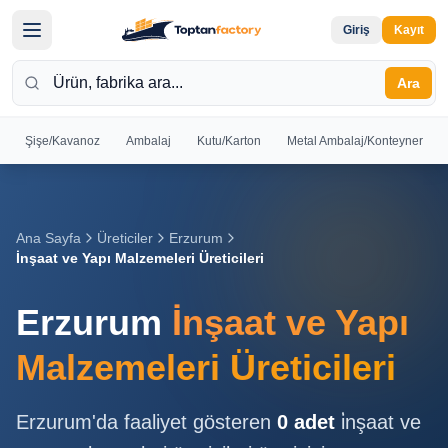
Giriş
Kayıt
Ara
Şişe/Kavanoz
Ambalaj
Kutu/Karton
Metal Ambalaj/Konteyner
Hoş
Geldiniz
Giriş yapın
Ana Sayfa
Üreticiler
Erzurum
veya kayıt
İnşaat ve Yapı Malzemeleri Üreticileri
olun
Erzurum
İnşaat ve Yapı
Kayıt
Giriş
Ol
Yap
Malzemeleri Üreticileri
Ana
Erzurum
'da faaliyet gösteren
0
adet
i̇nşaat ve
Sayfa