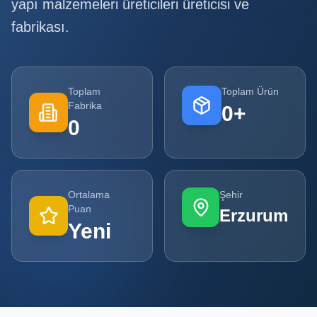
yapı malzemeleri üreticileri
üreticisi ve
fabrikası.
Tüm
Firmalar
Tüm
Ürünler
Toplam
Toplam Ürün
Fabrika
0
+
Kampanyalar
0
POPÜLER
KATEGORILER
Ortalama
Şehir
Şişe ve Kavanoz Üreticileri
Puan
Erzurum
Yeni
Ambalaj Üreticileri
Kutu ve Karton Üreticileri
Metal Ambalaj ve Konteyner Üreticileri