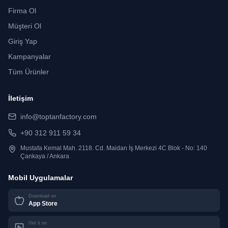
Firma Ol
Müşteri Ol
Giriş Yap
Kampanyalar
Tüm Ürünler
İletişim
info@toptanfactory.com
+90 312 911 59 34
Mustafa Kemal Mah. 2118. Cd. Maidan İş Merkezi 4C Blok - No: 140
Çankaya / Ankara
Mobil Uygulamalar
Download on
App Store
Get it on