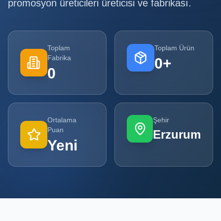
promosyon üreticileri
üreticisi ve fabrikası.
Tüm
Firmalar
Toplam
Toplam Ürün
Tüm
Fabrika
0
+
Ürünler
0
Kampanyalar
POPÜLER
Ortalama
Şehir
KATEGORILER
Puan
Erzurum
Yeni
Şişe ve Kavanoz Üreticileri
Ambalaj Üreticileri
Kutu ve Karton Üreticileri
Metal Ambalaj ve Konteyner Üreticileri