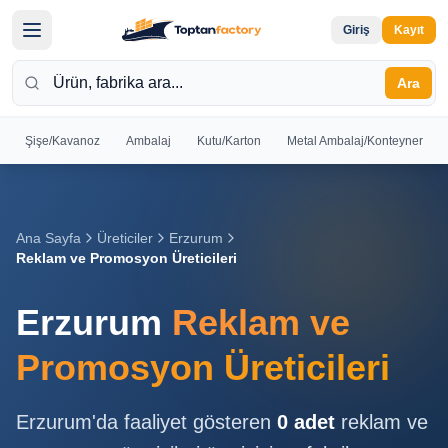
Giriş
Kayıt
Ara
Şişe/Kavanoz
Ambalaj
Kutu/Karton
Metal Ambalaj/Konteyner
Hoş
Geldiniz
Giriş yapın
Ana Sayfa
Üreticiler
Erzurum
veya kayıt
Reklam ve Promosyon Üreticileri
olun
Erzurum
Reklam ve
Kayıt
Giriş
Ol
Yap
Promosyon Üreticileri
Ana
Erzurum
'da faaliyet gösteren
0
adet
reklam ve
Sayfa