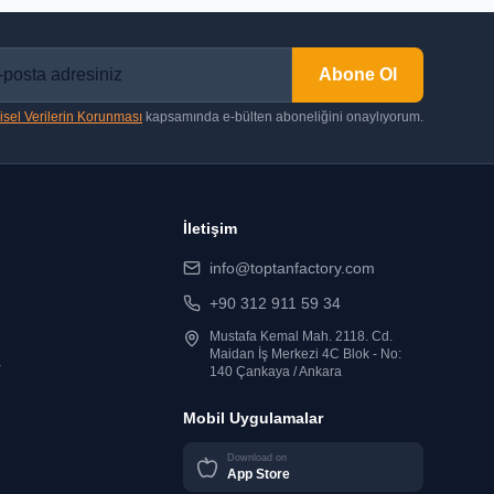
Abone Ol
isel Verilerin Korunması
kapsamında e-bülten aboneliğini onaylıyorum.
İletişim
info@toptanfactory.com
+90 312 911 59 34
Mustafa Kemal Mah. 2118. Cd.
Maidan İş Merkezi 4C Blok - No:
r
140 Çankaya / Ankara
Mobil Uygulamalar
Download on
App Store