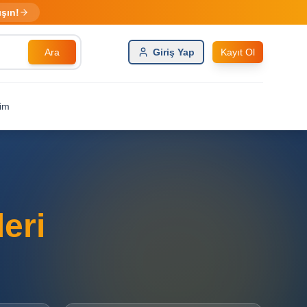
ışın!
Ara
Giriş Yap
Kayıt Ol
şim
leri