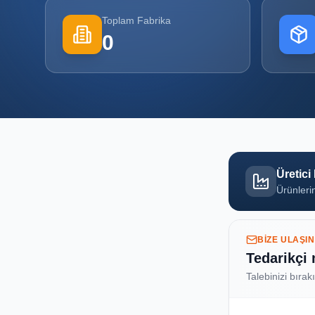
Toplam Fabrika
0
Üretici
Ürünlerin
BIZE ULAŞIN
Tedarikçi
Talebinizi bırak