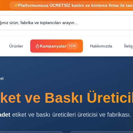
Platformumuza ÜCRETSİZ katılın ve binlerce firma ile tan
Ürünler
Kampanyalar
Hakkımızda
İleti
YENİ
ri
iket ve Baskı Üretici
det
etiket ve baskı üreticileri
üreticisi ve fabrikası.