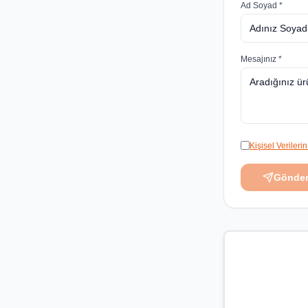
Ad Soyad *
Mesajınız *
Kişisel Veriler
Gönde