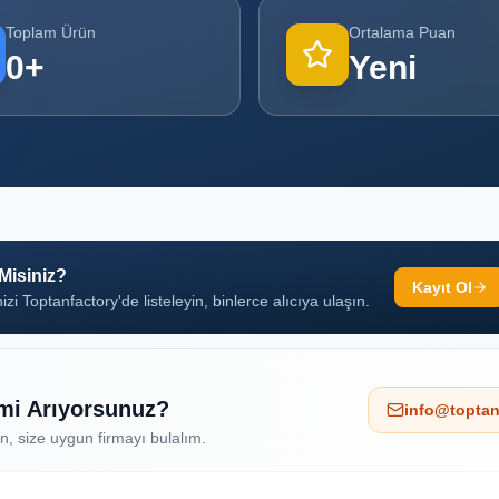
Toplam Ürün
Ortalama Puan
0
+
Yeni
 Misiniz?
Kayıt Ol
izi Toptanfactory'de listeleyin, binlerce alıcıya ulaşın.
 mi Arıyorsunuz?
info@toptan
ın, size uygun firmayı bulalım.