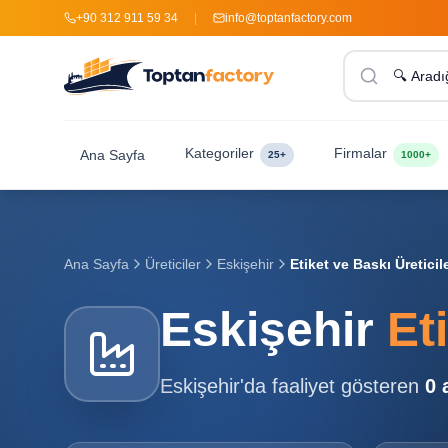
+90 312 911 59 34
|
info@toptanfactory.com
Kategoriler
Firmalar
Ana Sayfa
25+
1000+
Ana Sayfa
Üreticiler
Eskişehir
Etiket ve Baskı Üreticile
Eskişehir
Et
Eskişehir
'da faaliyet gösteren
0
a