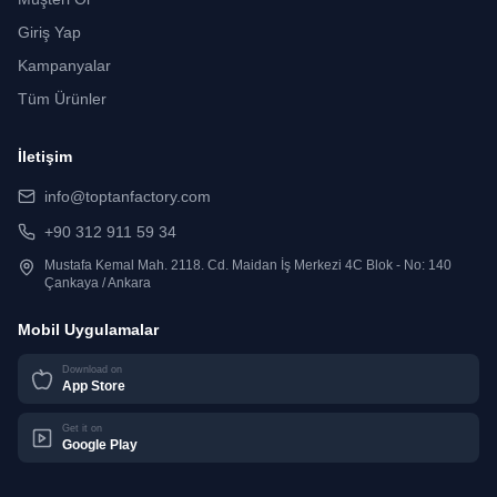
Giriş Yap
Kampanyalar
Tüm Ürünler
İletişim
info@toptanfactory.com
+90 312 911 59 34
Mustafa Kemal Mah. 2118. Cd. Maidan İş Merkezi 4C Blok - No: 140
Çankaya / Ankara
Mobil Uygulamalar
Download on
App Store
Get it on
Google Play