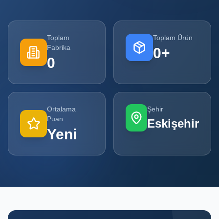
Tüm
Firmalar
Toplam
Toplam Ürün
Fabrika
0
+
Tüm
0
Ürünler
Kampanyalar
Ortalama
Şehir
POPÜLER
Puan
Eskişehir
KATEGORILER
Yeni
Şişe ve Kavanoz Üreticileri
Ambalaj Üreticileri
Kutu ve Karton Üreticileri
Metal Ambalaj ve Konteyner Üreticileri