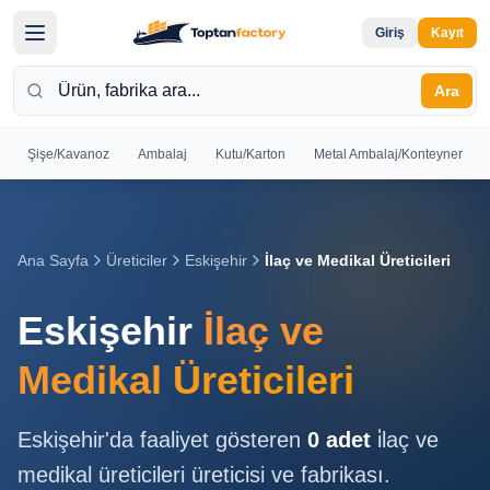
Giriş
Kayıt
Ara
Şişe/Kavanoz
Ambalaj
Kutu/Karton
Metal Ambalaj/Konteyner
Hoş
Geldiniz
Giriş yapın
Ana Sayfa
Üreticiler
Eskişehir
İlaç ve Medikal Üreticileri
veya kayıt
olun
Eskişehir
İlaç ve
Kayıt
Giriş
Medikal Üreticileri
Ol
Yap
Eskişehir
'da faaliyet gösteren
0
adet
i̇laç ve
Ana
medikal üreticileri
üreticisi ve fabrikası.
Sayfa