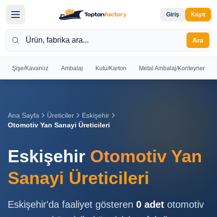
Giriş
Kayıt
Ara
Şişe/Kavanoz
Ambalaj
Kutu/Karton
Metal Ambalaj/Konteyner
Hoş
Geldiniz
Giriş yapın
Ana Sayfa
Üreticiler
Eskişehir
veya kayıt
Otomotiv Yan Sanayi Üreticileri
olun
Eskişehir
Otomotiv Yan
Kayıt
Giriş
Ol
Yap
Sanayi Üreticileri
Ana
Eskişehir
'da faaliyet gösteren
0
adet
otomotiv
Sayfa