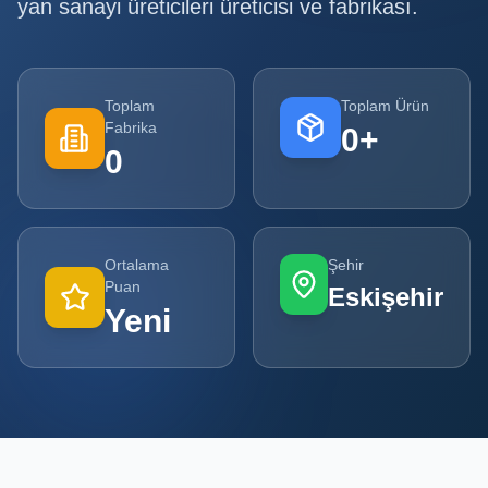
yan sanayi üreticileri
üreticisi ve fabrikası.
Tüm
Firmalar
Toplam
Toplam Ürün
Tüm
Fabrika
0
+
Ürünler
0
Kampanyalar
POPÜLER
Ortalama
Şehir
KATEGORILER
Puan
Eskişehir
Yeni
Şişe ve Kavanoz Üreticileri
Ambalaj Üreticileri
Kutu ve Karton Üreticileri
Metal Ambalaj ve Konteyner Üreticileri