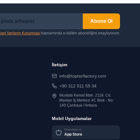
Abone Ol
isel Verilerin Korunması
kapsamında e-bülten aboneliğini onaylıyorum.
İletişim
info@toptanfactory.com
+90 312 911 59 34
Mustafa Kemal Mah. 2118. Cd.
Maidan İş Merkezi 4C Blok - No:
r
140 Çankaya / Ankara
Mobil Uygulamalar
Download on
App Store