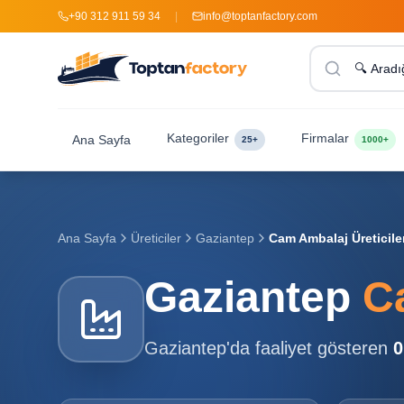
+90 312 911 59 34
|
info@toptanfactory.com
Kategoriler
Firmalar
Ana Sayfa
25+
1000+
Ana Sayfa
Üreticiler
Gaziantep
Cam Ambalaj Üreticile
Gaziantep
C
Gaziantep
'da faaliyet gösteren
0