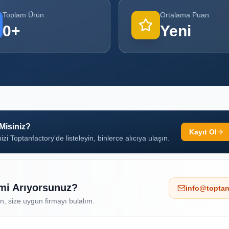
Toplam Ürün
Ortalama Puan
0
+
Yeni
 Misiniz?
Kayıt Ol
izi Toptanfactory'de listeleyin, binlerce alıcıya ulaşın.
 mi Arıyorsunuz?
info@toptan
ın, size uygun firmayı bulalım.