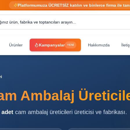
Platformumuza ÜCRETSİZ katılın ve binlerce firma ile tan
Ürünler
Kampanyalar
Hakkımızda
İleti
YENİ
ri
am Ambalaj Üreticile
adet
cam ambalaj üreticileri
üreticisi ve fabrikası.