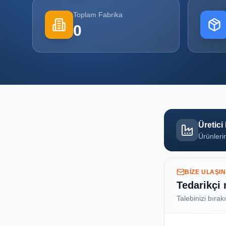
Toplam Fabrika
0
Üretici
Ürünlerin
BIZE ULAŞIN
Tedarikçi
Talebinizi bırak