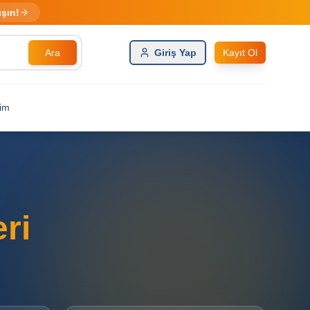
ışın!
Ara
Giriş Yap
Kayıt Ol
şim
ri