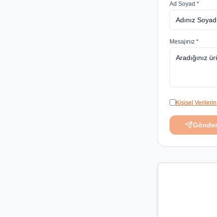
Ad Soyad *
Mesajınız *
Kişisel Veriler
Gönde