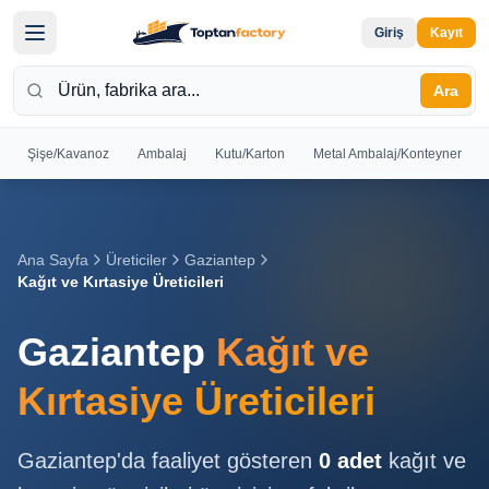
Giriş
Kayıt
Ara
Şişe/Kavanoz
Ambalaj
Kutu/Karton
Metal Ambalaj/Konteyner
Hoş
Geldiniz
Giriş yapın
Ana Sayfa
Üreticiler
Gaziantep
veya kayıt
Kağıt ve Kırtasiye Üreticileri
olun
Gaziantep
Kağıt ve
Kayıt
Giriş
Ol
Yap
Kırtasiye Üreticileri
Ana
Gaziantep
'da faaliyet gösteren
0
adet
kağıt ve
Sayfa