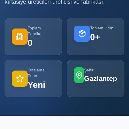
kırtasiye üreticileri
üreticisi ve fabrikası.
Tüm
Firmalar
Toplam
Toplam Ürün
Tüm
Fabrika
0
+
Ürünler
0
Kampanyalar
POPÜLER
Ortalama
Şehir
KATEGORILER
Puan
Gaziantep
Yeni
Şişe ve Kavanoz Üreticileri
Ambalaj Üreticileri
Kutu ve Karton Üreticileri
Metal Ambalaj ve Konteyner Üreticileri