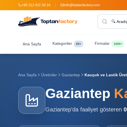
+90 312 911 59 34
|
info@toptanfactory.com
Kategoriler
Firmalar
Ana Sayfa
25+
1000+
Ana Sayfa
Üreticiler
Gaziantep
Kauçuk ve Lastik Üreti
Gaziantep
Ka
Gaziantep
'da faaliyet gösteren
0