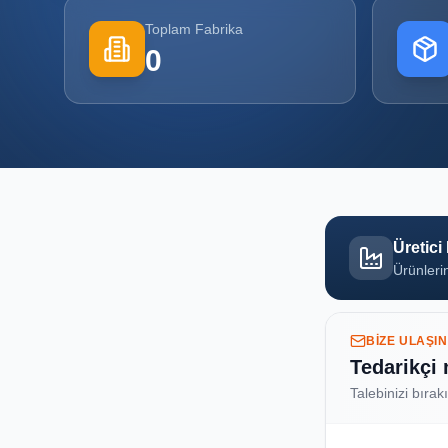
Toplam Fabrika
0
Üretici
Ürünlerin
BIZE ULAŞIN
Tedarikçi
Talebinizi bırak