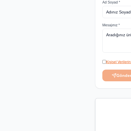
Ad Soyad *
Mesajınız *
Kişisel Veriler
Gönde