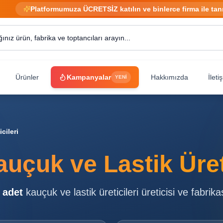
Platformumuza ÜCRETSİZ katılın ve binlerce firma ile tan
Ürünler
Kampanyalar
Hakkımızda
İleti
YENİ
cileri
uçuk ve Lastik Üreti
adet
kauçuk ve lastik üreticileri
üreticisi ve fabrika