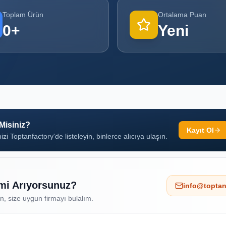
Toplam Ürün
Ortalama Puan
0
+
Yeni
 Misiniz?
Kayıt Ol
izi Toptanfactory'de listeleyin, binlerce alıcıya ulaşın.
 mi Arıyorsunuz?
info@toptan
ın, size uygun firmayı bulalım.