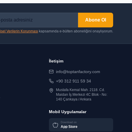
Abone Ol
isel Verilerin Korunması
kapsamında e-bülten aboneliğini onaylıyorum.
İletişim
info@toptanfactory.com
+90 312 911 59 34
Mustafa Kemal Mah. 2118. Cd.
Maidan İş Merkezi 4C Blok - No:
r
140 Çankaya / Ankara
Mobil Uygulamalar
Download on
App Store