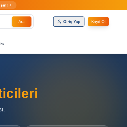
ışın!
Ara
Giriş Yap
Kayıt Ol
şim
cileri
sı.