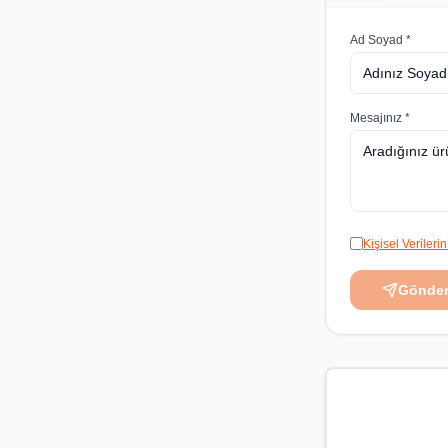
Ad Soyad *
Mesajınız *
Kişisel Veriler
Gönde