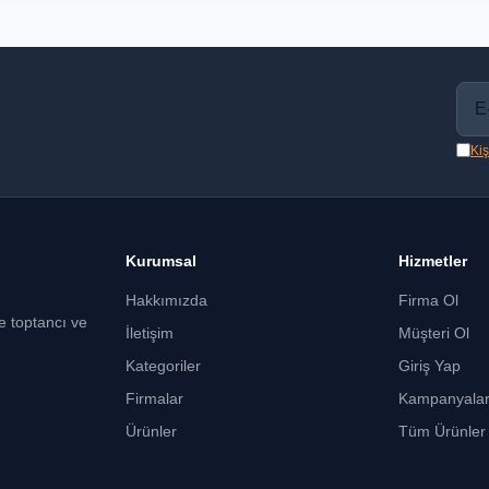
Kiş
Kurumsal
Hizmetler
Hakkımızda
Firma Ol
ce toptancı ve
İletişim
Müşteri Ol
Kategoriler
Giriş Yap
Firmalar
Kampanyala
Ürünler
Tüm Ürünler