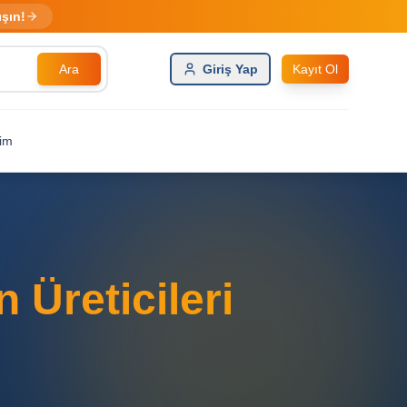
ışın!
Ara
Giriş Yap
Kayıt Ol
şim
Üreticileri