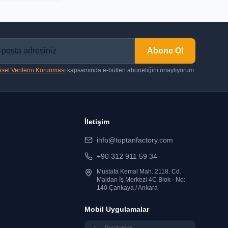
Abone Ol
isel Verilerin Korunması
kapsamında e-bülten aboneliğini onaylıyorum.
İletişim
info@toptanfactory.com
+90 312 911 59 34
Mustafa Kemal Mah. 2118. Cd.
Maidan İş Merkezi 4C Blok - No:
r
140 Çankaya / Ankara
Mobil Uygulamalar
Download on