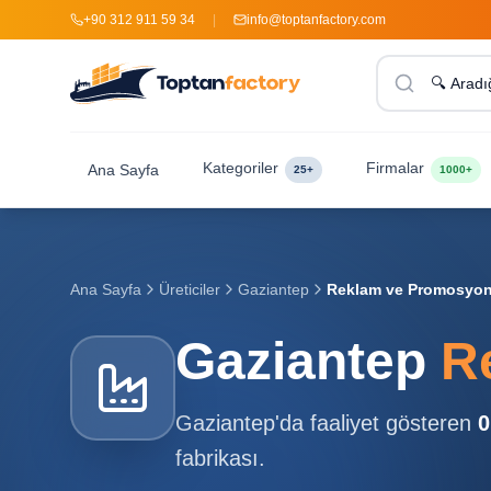
+90 312 911 59 34
|
info@toptanfactory.com
Kategoriler
Firmalar
Ana Sayfa
25+
1000+
Ana Sayfa
Üreticiler
Gaziantep
Reklam ve Promosyon Ü
Gaziantep
R
Gaziantep
'da faaliyet gösteren
0
fabrikası.