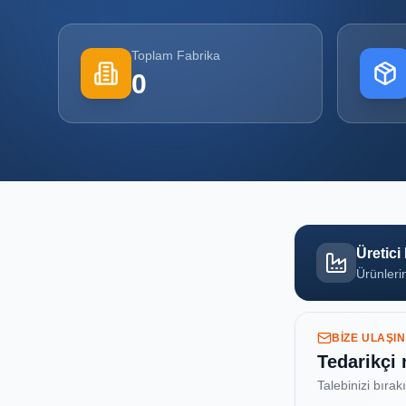
Toplam Fabrika
0
Üretici
Ürünlerin
BIZE ULAŞIN
Tedarikçi
Talebinizi bırak