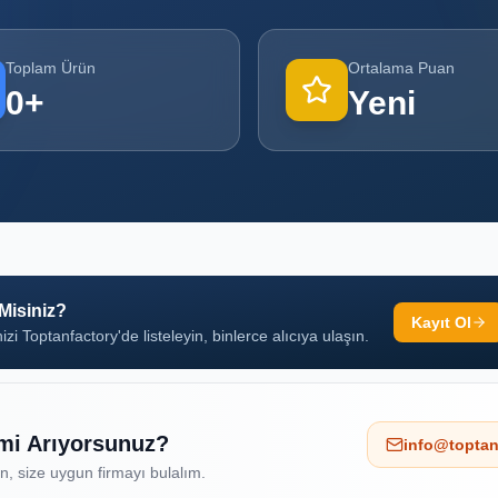
Toplam Ürün
Ortalama Puan
0
+
Yeni
 Misiniz?
Kayıt Ol
izi Toptanfactory'de listeleyin, binlerce alıcıya ulaşın.
 mi Arıyorsunuz?
info@toptan
ın, size uygun firmayı bulalım.