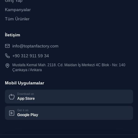
Giriş Yap
Kampanyalar
Tüm Ürünler
İletişim
info@toptanfactory.com
+90 312 911 59 34
Mustafa Kemal Mah. 2118. Cd. Maidan İş Merkezi 4C Blok - No: 140
Çankaya / Ankara
Mobil Uygulamalar
Download on
App Store
Get it on
Google Play