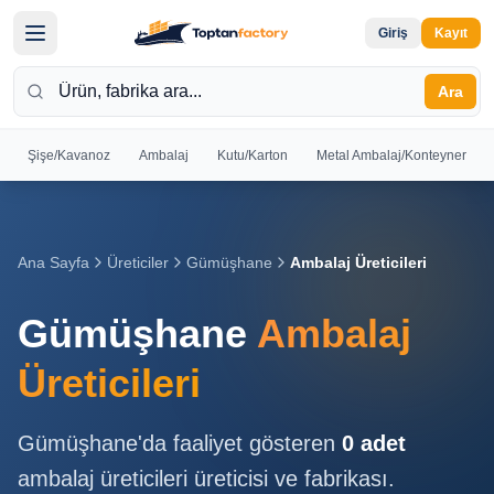
Giriş
Kayıt
Ara
Şişe/Kavanoz
Ambalaj
Kutu/Karton
Metal Ambalaj/Konteyner
Hoş
Geldiniz
Giriş yapın
Ana Sayfa
Üreticiler
Gümüşhane
Ambalaj Üreticileri
veya kayıt
olun
Gümüşhane
Ambalaj
Kayıt
Giriş
Üreticileri
Ol
Yap
Gümüşhane
'da faaliyet gösteren
0
adet
Ana
ambalaj üreticileri
üreticisi ve fabrikası.
Sayfa