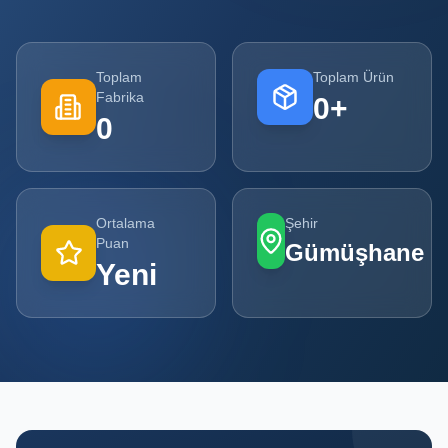
Tüm
Firmalar
Toplam
Toplam Ürün
Fabrika
0
+
Tüm
0
Ürünler
Kampanyalar
Ortalama
Şehir
POPÜLER
Puan
Gümüşhane
KATEGORILER
Yeni
Şişe ve Kavanoz Üreticileri
Ambalaj Üreticileri
Kutu ve Karton Üreticileri
Metal Ambalaj ve Konteyner Üreticileri