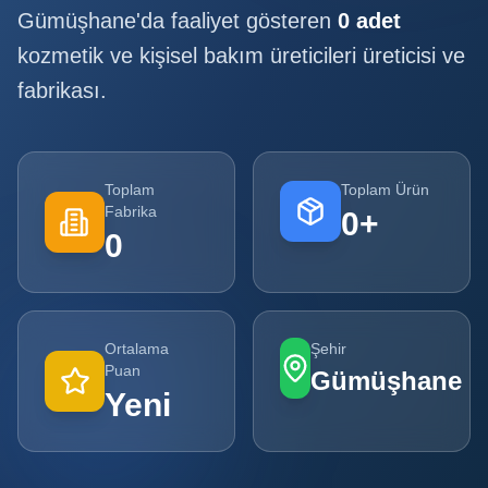
Gümüşhane
'da faaliyet gösteren
0
adet
Tüm
kozmetik ve kişisel bakım üreticileri
üreticisi ve
Firmalar
fabrikası.
Tüm
Ürünler
Kampanyalar
Toplam
Toplam Ürün
Fabrika
0
+
0
POPÜLER
KATEGORILER
Şişe ve Kavanoz Üreticileri
Ortalama
Şehir
Ambalaj Üreticileri
Puan
Gümüşhane
Yeni
Kutu ve Karton Üreticileri
Metal Ambalaj ve Konteyner Üreticileri