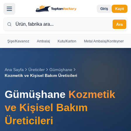
Giriş
Kayıt
Ara
Şişe/Kavanoz
Ambalaj
Kutu/Karton
Metal Ambalaj/Konteyner
Hoş
Geldiniz
Giriş yapın
Ana Sayfa
Üreticiler
Gümüşhane
veya kayıt
Kozmetik ve Kişisel Bakım Üreticileri
olun
Gümüşhane
Kozmetik
Kayıt
Giriş
Ol
Yap
ve Kişisel Bakım
Üreticileri
Ana
Sayfa