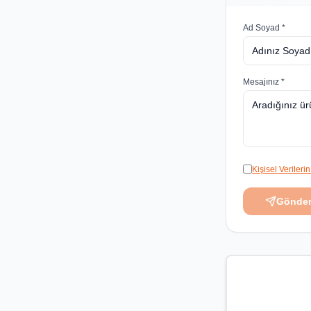
Ad Soyad *
Mesajınız *
Kişisel Veriler
Gönde