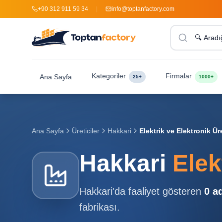
+90 312 911 59 34
|
info@toptanfactory.com
Kategoriler
Firmalar
Ana Sayfa
25+
1000+
Ana Sayfa
Üreticiler
Hakkari
Elektrik ve Elektronik Üre
Hakkari
Elek
Hakkari
'da faaliyet gösteren
0
ad
fabrikası.