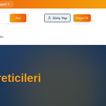
ışın!
Ara
Giriş Yap
Kayıt Ol
şim
eticileri