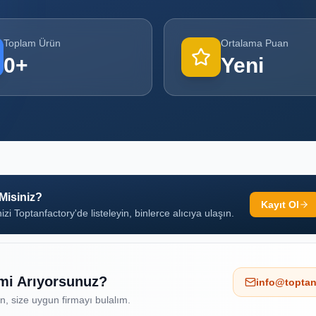
Toplam Ürün
Ortalama Puan
0
+
Yeni
 Misiniz?
Kayıt Ol
izi Toptanfactory'de listeleyin, binlerce alıcıya ulaşın.
 mi Arıyorsunuz?
info@toptan
ın, size uygun firmayı bulalım.