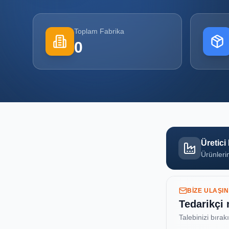
Toplam Fabrika
0
Üretici
Ürünlerin
BIZE ULAŞIN
Tedarikçi
Talebinizi bırak