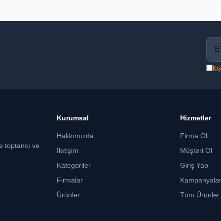
Kiş
Kurumsal
Hizmetler
Hakkımızda
Firma Ol
ce toptancı ve
İletişim
Müşteri Ol
Kategoriler
Giriş Yap
Firmalar
Kampanyala
Ürünler
Tüm Ürünler