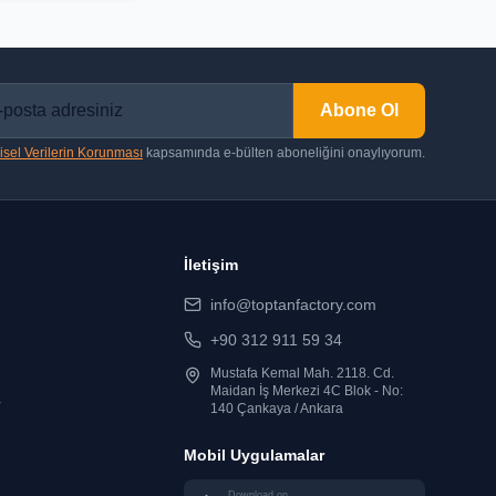
Abone Ol
isel Verilerin Korunması
kapsamında e-bülten aboneliğini onaylıyorum.
İletişim
info@toptanfactory.com
+90 312 911 59 34
Mustafa Kemal Mah. 2118. Cd.
Maidan İş Merkezi 4C Blok - No:
r
140 Çankaya / Ankara
Mobil Uygulamalar
Download on