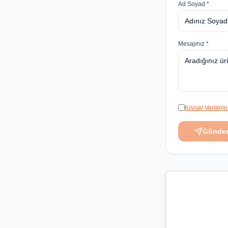
Ad Soyad *
Mesajınız *
Kişisel Veriler
Gönde