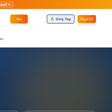
ışın!
Ara
Giriş Yap
Kayıt Ol
şim