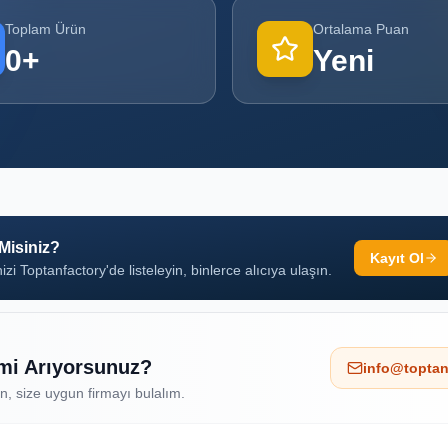
Toplam Ürün
Ortalama Puan
0
+
Yeni
 Misiniz?
Kayıt Ol
izi Toptanfactory'de listeleyin, binlerce alıcıya ulaşın.
 mi Arıyorsunuz?
info@toptan
ın, size uygun firmayı bulalım.