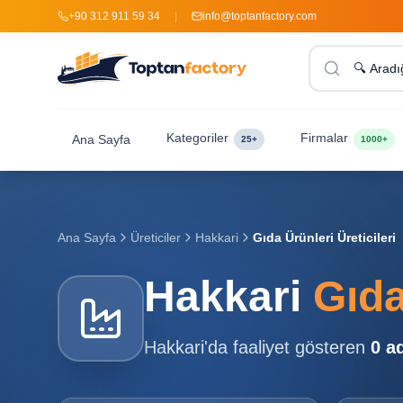
+90 312 911 59 34
|
info@toptanfactory.com
Kategoriler
Firmalar
Ana Sayfa
25+
1000+
Ana Sayfa
Üreticiler
Hakkari
Gıda Ürünleri Üreticileri
Hakkari
Gıda
Hakkari
'da faaliyet gösteren
0
ad