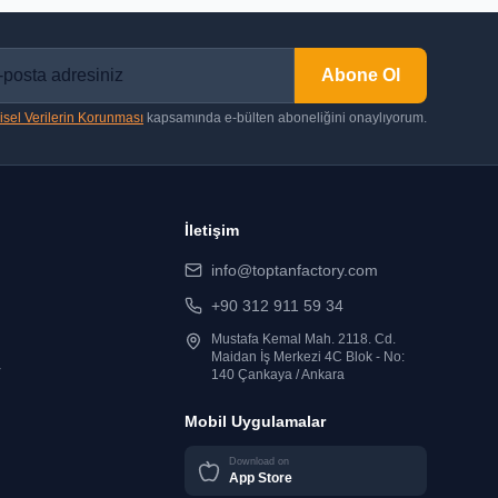
Abone Ol
isel Verilerin Korunması
kapsamında e-bülten aboneliğini onaylıyorum.
İletişim
info@toptanfactory.com
+90 312 911 59 34
Mustafa Kemal Mah. 2118. Cd.
Maidan İş Merkezi 4C Blok - No:
r
140 Çankaya / Ankara
Mobil Uygulamalar
Download on
App Store