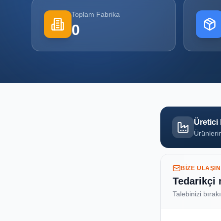
Toplam Fabrika
0
Üretici
Ürünlerin
BIZE ULAŞIN
Tedarikçi
Talebinizi bırak