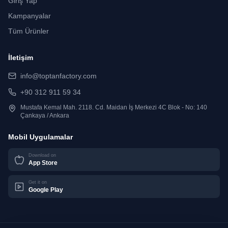
Giriş Yap
Kampanyalar
Tüm Ürünler
İletişim
info@toptanfactory.com
+90 312 911 59 34
Mustafa Kemal Mah. 2118. Cd. Maidan İş Merkezi 4C Blok - No: 140
Çankaya / Ankara
Mobil Uygulamalar
Download on
App Store
Get it on
Google Play