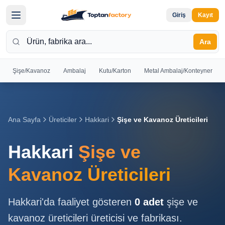
Giriş
Kayıt
Ara
Şişe/Kavanoz
Ambalaj
Kutu/Karton
Metal Ambalaj/Konteyner
Hoş
Geldiniz
Giriş yapın
Ana Sayfa
Üreticiler
Hakkari
Şişe ve Kavanoz Üreticileri
veya kayıt
olun
Hakkari
Şişe ve
Kayıt
Giriş
Kavanoz Üreticileri
Ol
Yap
Hakkari
'da faaliyet gösteren
0
adet
şişe ve
Ana
kavanoz üreticileri
üreticisi ve fabrikası.
Sayfa