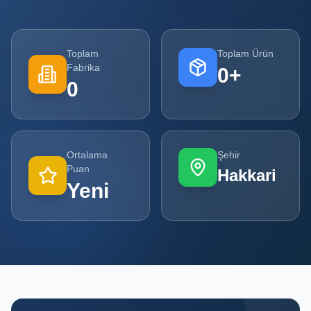
Tüm
Firmalar
Toplam
Toplam Ürün
Fabrika
0
+
Tüm
0
Ürünler
Kampanyalar
Ortalama
Şehir
POPÜLER
Puan
Hakkari
KATEGORILER
Yeni
Şişe ve Kavanoz Üreticileri
Ambalaj Üreticileri
Kutu ve Karton Üreticileri
Metal Ambalaj ve Konteyner Üreticileri