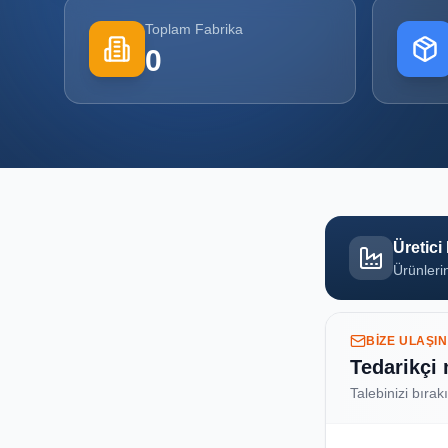
Toplam Fabrika
0
Üretici
Ürünlerin
BIZE ULAŞIN
Tedarikçi
Talebinizi bırak