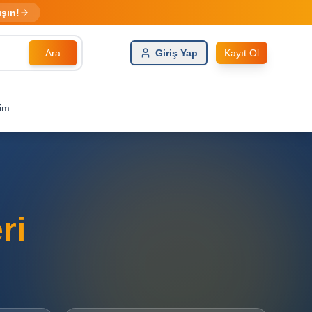
ışın!
Ara
Giriş Yap
Kayıt Ol
şim
ri