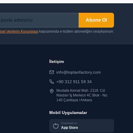
Abone Ol
isel Verilerin Korunması
kapsamında e-bülten aboneliğini onaylıyorum.
İletişim
info@toptanfactory.com
+90 312 911 59 34
Mustafa Kemal Mah. 2118. Cd.
Maidan İş Merkezi 4C Blok - No:
r
140 Çankaya / Ankara
Mobil Uygulamalar
Download on
App Store