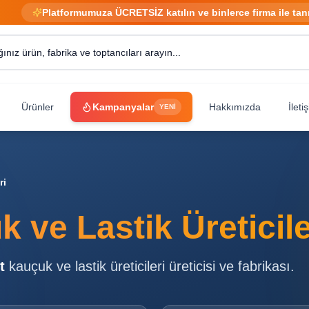
Platformumuza ÜCRETSİZ katılın ve binlerce firma ile tan
Ürünler
Kampanyalar
Hakkımızda
İleti
YENİ
ri
 ve Lastik Üreticile
t
kauçuk ve lastik üreticileri
üreticisi ve fabrikası.