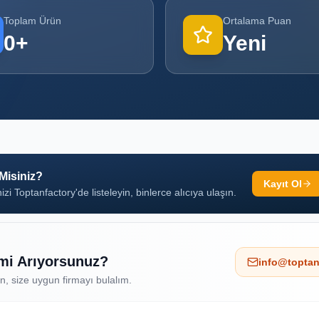
Toplam Ürün
Ortalama Puan
0
+
Yeni
 Misiniz?
Kayıt Ol
izi Toptanfactory'de listeleyin, binlerce alıcıya ulaşın.
 mi Arıyorsunuz?
info@toptan
ın, size uygun firmayı bulalım.