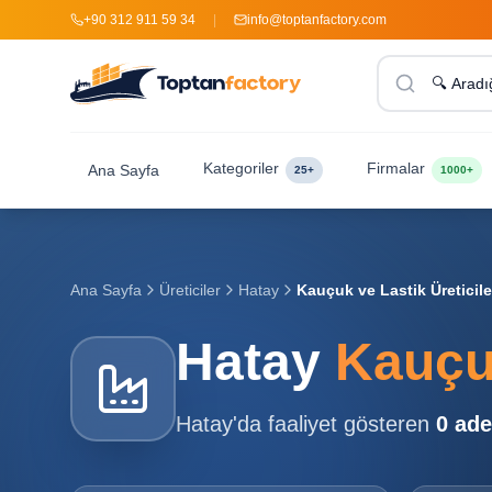
+90 312 911 59 34
|
info@toptanfactory.com
Kategoriler
Firmalar
Ana Sayfa
25+
1000+
Ana Sayfa
Üreticiler
Hatay
Kauçuk ve Lastik Üreticile
Hatay
Kauçuk
Hatay
'da faaliyet gösteren
0
ade