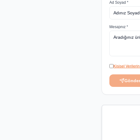
Ad Soyad *
Mesajınız *
Kişisel Veriler
Gönde