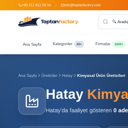
+90 312 911 59 34
|
info@toptanfactory.com
Kategoriler
Firmalar
Ana Sayfa
25+
1000+
Ana Sayfa
Üreticiler
Hatay
Kimyasal Ürün Üreticileri
Hatay
Kimyas
Hatay
'da faaliyet gösteren
0
ade