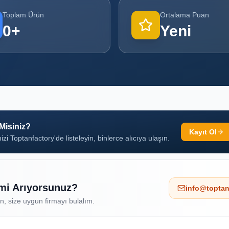
Toplam Ürün
Ortalama Puan
0
+
Yeni
 Misiniz?
Kayıt Ol
izi Toptanfactory'de listeleyin, binlerce alıcıya ulaşın.
 mi Arıyorsunuz?
info@toptan
ın, size uygun firmayı bulalım.