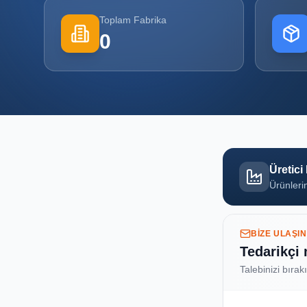
Toplam Fabrika
0
Üretici
Ürünlerin
BIZE ULAŞIN
Tedarikçi
Talebinizi bırak