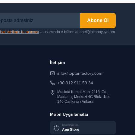
Abone Ol
isel Verilerin Korunması
kapsamında e-bülten aboneliğini onaylıyorum.
İletişim
info@toptanfactory.com
+90 312 911 59 34
Mustafa Kemal Mah. 2118. Cd.
Maidan İş Merkezi 4C Blok - No:
r
140 Çankaya / Ankara
Mobil Uygulamalar
Download on
App Store