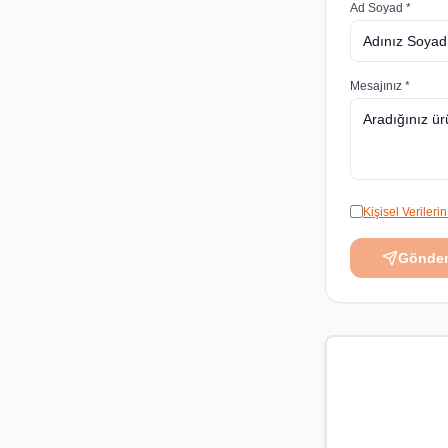
Ad Soyad *
Mesajınız *
Kişisel Veriler
Gönde