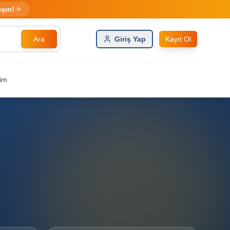
ışın!
Ara
Giriş Yap
Kayıt Ol
şim