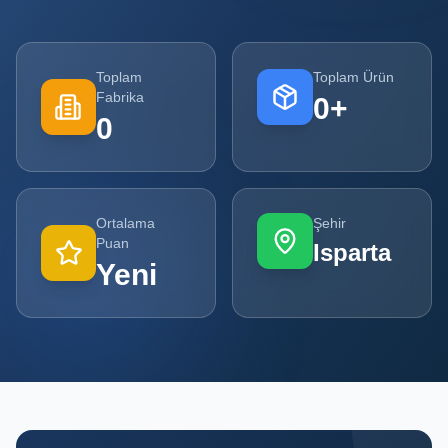
Tüm
Firmalar
Toplam
Toplam Ürün
Fabrika
0
+
Tüm
0
Ürünler
Kampanyalar
Ortalama
Şehir
POPÜLER
Puan
Isparta
KATEGORILER
Yeni
Şişe ve Kavanoz Üreticileri
Ambalaj Üreticileri
Kutu ve Karton Üreticileri
Metal Ambalaj ve Konteyner Üreticileri