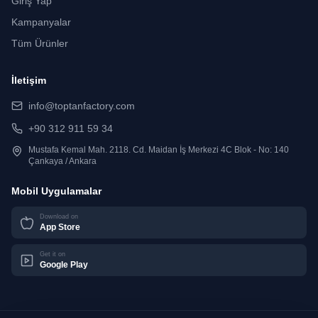
Giriş Yap
Kampanyalar
Tüm Ürünler
İletişim
info@toptanfactory.com
+90 312 911 59 34
Mustafa Kemal Mah. 2118. Cd. Maidan İş Merkezi 4C Blok - No: 140
Çankaya / Ankara
Mobil Uygulamalar
Download on
App Store
Get it on
Google Play