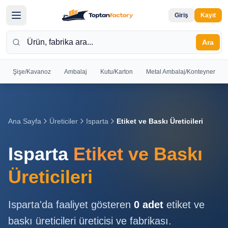
Giriş
Kayıt
Ara
Şişe/Kavanoz
Ambalaj
Kutu/Karton
Metal Ambalaj/Konteyner
Hoş
Geldiniz
Giriş yapın
Ana Sayfa
Üreticiler
Isparta
Etiket ve Baskı Üreticileri
veya kayıt
olun
Isparta
Etiket ve Baskı
Kayıt
Giriş
Üreticileri
Ol
Yap
Isparta
'da faaliyet gösteren
0
adet
etiket ve
Ana
baskı üreticileri
üreticisi ve fabrikası.
Sayfa