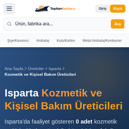
Giriş
Kayıt
Ara
Şişe/Kavanoz
Ambalaj
Kutu/Karton
Metal Ambalaj/Konteyner
Hoş
Geldiniz
Giriş yapın
Ana Sayfa
Üreticiler
Isparta
veya kayıt
Kozmetik ve Kişisel Bakım Üreticileri
olun
Isparta
Kozmetik ve
Kayıt
Giriş
Ol
Yap
Kişisel Bakım Üreticileri
Ana
Isparta
'da faaliyet gösteren
0
adet
kozmetik
Sayfa