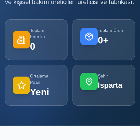
ve kişisel bakım üreticileri
üreticisi ve fabrikası.
Tüm
Firmalar
Toplam
Toplam Ürün
Tüm
Fabrika
0
+
Ürünler
0
Kampanyalar
POPÜLER
Ortalama
Şehir
KATEGORILER
Puan
Isparta
Yeni
Şişe ve Kavanoz Üreticileri
Ambalaj Üreticileri
Kutu ve Karton Üreticileri
Metal Ambalaj ve Konteyner Üreticileri