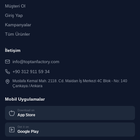
Müşteri Ol
Giriş Yap
Kampanyalar
Tüm Ürünler
İletişim
info@toptanfactory.com
+90 312 911 59 34
Mustafa Kemal Mah. 2118. Cd. Maidan İş Merkezi 4C Blok - No: 140
Çankaya / Ankara
Mobil Uygulamalar
Download on
App Store
Get it on
Google Play