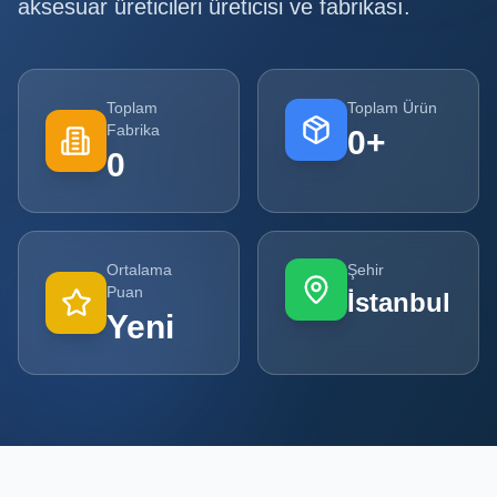
aksesuar üreticileri
üreticisi ve fabrikası.
Tüm
Firmalar
Toplam
Toplam Ürün
Tüm
Fabrika
0
+
Ürünler
0
Kampanyalar
POPÜLER
Ortalama
Şehir
KATEGORILER
Puan
İstanbul
Yeni
Şişe ve Kavanoz Üreticileri
Ambalaj Üreticileri
Kutu ve Karton Üreticileri
Metal Ambalaj ve Konteyner Üreticileri