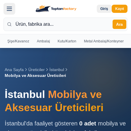
Giriş
Kayıt
Ara
Şişe/Kavanoz
Ambalaj
Kutu/Karton
Metal Ambalaj/Konteyner
Hoş
Geldiniz
Giriş yapın
Ana Sayfa
Üreticiler
İstanbul
veya kayıt
Mobilya ve Aksesuar Üreticileri
olun
İstanbul
Mobilya ve
Kayıt
Giriş
Ol
Yap
Aksesuar Üreticileri
Ana
İstanbul
'da faaliyet gösteren
0
adet
mobilya ve
Sayfa