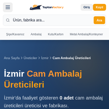
Giriş
Kayıt
Ara
Şişe/Kavanoz
Ambalaj
Kutu/Karton
Metal Ambalaj/Konteyner
Hoş
Geldiniz
Giriş yapın
Ana Sayfa
Üreticiler
İzmir
Cam Ambalaj Üreticileri
veya kayıt
olun
İzmir
Cam Ambalaj
Kayıt
Giriş
Üreticileri
Ol
Yap
İzmir
'da faaliyet gösteren
0
adet
cam ambalaj
Ana
üreticileri
üreticisi ve fabrikası.
Sayfa