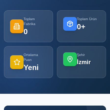
Tüm
Firmalar
Toplam
Toplam Ürün
Fabrika
0
+
Tüm
0
Ürünler
Kampanyalar
Ortalama
Şehir
POPÜLER
Puan
İzmir
KATEGORILER
Yeni
Şişe ve Kavanoz Üreticileri
Ambalaj Üreticileri
Kutu ve Karton Üreticileri
Metal Ambalaj ve Konteyner Üreticileri