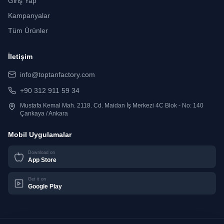
Giriş Yap
Kampanyalar
Tüm Ürünler
İletişim
info@toptanfactory.com
+90 312 911 59 34
Mustafa Kemal Mah. 2118. Cd. Maidan İş Merkezi 4C Blok - No: 140
Çankaya / Ankara
Mobil Uygulamalar
Download on
App Store
Get it on
Google Play