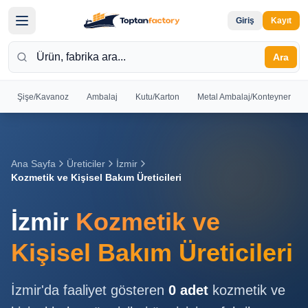
Giriş
Kayıt
Ara
Şişe/Kavanoz
Ambalaj
Kutu/Karton
Metal Ambalaj/Konteyner
Hoş
Geldiniz
Giriş yapın
Ana Sayfa
Üreticiler
İzmir
veya kayıt
Kozmetik ve Kişisel Bakım Üreticileri
olun
İzmir
Kozmetik ve
Kayıt
Giriş
Ol
Yap
Kişisel Bakım Üreticileri
Ana
İzmir
'da faaliyet gösteren
0
adet
kozmetik ve
Sayfa