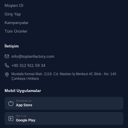
Müşteri Ol
Giriş Yap
Kampanyalar
Tüm Ürünler
İletişim
info@toptanfactory.com
+90 312 911 59 34
Mustafa Kemal Mah. 2118. Cd. Maidan İş Merkezi 4C Blok - No: 140
Çankaya / Ankara
Mobil Uygulamalar
Download on
App Store
Get it on
Google Play