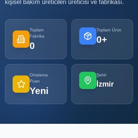
kişisel bakım üreticileri
üreticisi ve fabrikası.
Tüm
Firmalar
Toplam
Toplam Ürün
Tüm
Fabrika
0
+
Ürünler
0
Kampanyalar
POPÜLER
Ortalama
Şehir
KATEGORILER
Puan
İzmir
Yeni
Şişe ve Kavanoz Üreticileri
Ambalaj Üreticileri
Kutu ve Karton Üreticileri
Metal Ambalaj ve Konteyner Üreticileri