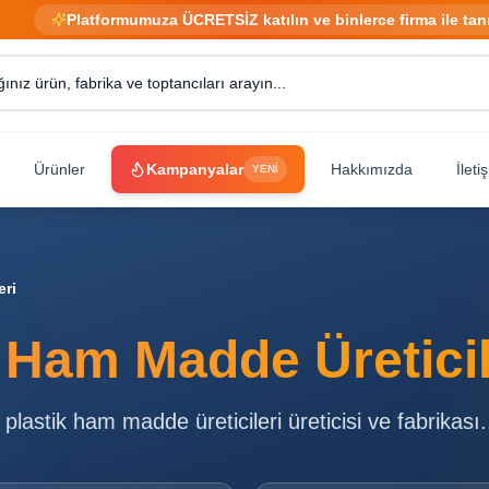
Platformumuza ÜCRETSİZ katılın ve binlerce firma ile tan
Ürünler
Kampanyalar
Hakkımızda
İleti
YENİ
eri
 Ham Madde Üreticil
plastik ham madde üreticileri
üreticisi ve fabrikası.