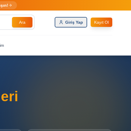
ışın!
Ara
Giriş Yap
Kayıt Ol
şim
eri