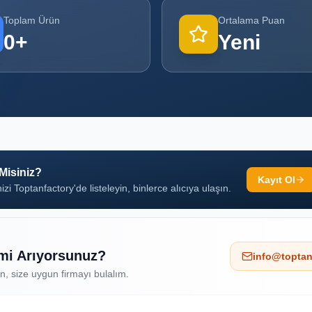
Toplam Ürün
Ortalama Puan
0
+
Yeni
 Misiniz?
Kayıt Ol
izi Toptanfactory'de listeleyin, binlerce alıcıya ulaşın.
 mi Arıyorsunuz?
info@toptan
ın, size uygun firmayı bulalım.