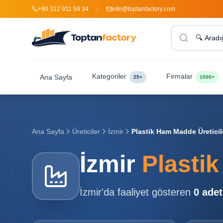
+90 312 911 59 34
|
info@toptanfactory.com
Kategoriler
Firmalar
Ana Sayfa
25+
1000+
Ana Sayfa
Üreticiler
İzmir
Plastik Ham Madde Üreticil
İzmir
Plastik
İzmir
'da faaliyet gösteren
0
adet