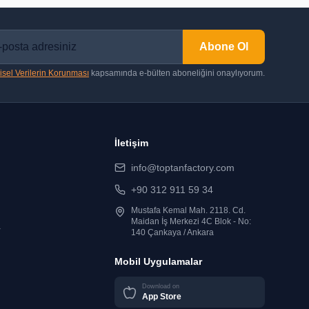
Abone Ol
isel Verilerin Korunması
kapsamında e-bülten aboneliğini onaylıyorum.
İletişim
info@toptanfactory.com
+90 312 911 59 34
Mustafa Kemal Mah. 2118. Cd.
Maidan İş Merkezi 4C Blok - No:
r
140 Çankaya / Ankara
Mobil Uygulamalar
Download on
App Store