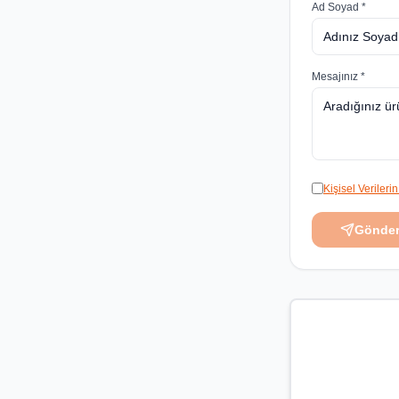
Ad Soyad *
Mesajınız *
Kişisel Veriler
Gönde