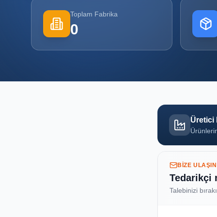
Toplam Fabrika
0
Üretici
Ürünlerin
BIZE ULAŞIN
Tedarikçi
Talebinizi bırak