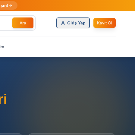
ışın!
Ara
Giriş Yap
Kayıt Ol
şim
ri