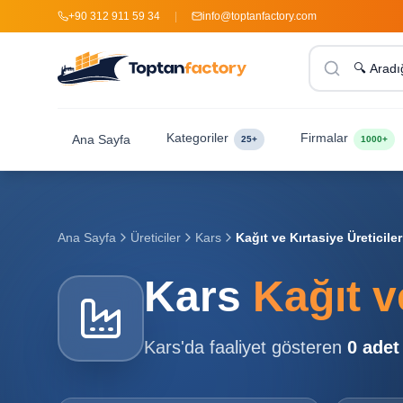
+90 312 911 59 34
|
info@toptanfactory.com
Kategoriler
Firmalar
Ana Sayfa
25+
1000+
Ana Sayfa
Üreticiler
Kars
Kağıt ve Kırtasiye Üreticiler
Kars
Kağıt v
Kars
'da faaliyet gösteren
0
adet