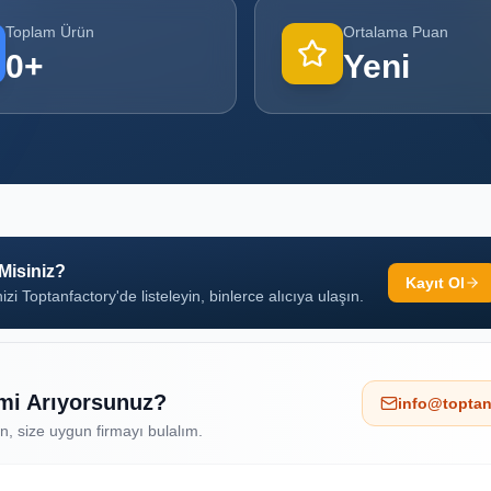
Toplam Ürün
Ortalama Puan
0
+
Yeni
 Misiniz?
Kayıt Ol
izi Toptanfactory'de listeleyin, binlerce alıcıya ulaşın.
 mi Arıyorsunuz?
info@toptan
ın, size uygun firmayı bulalım.