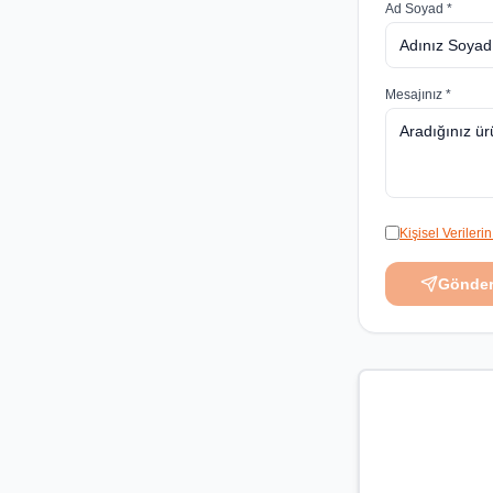
Ad Soyad *
Mesajınız *
Kişisel Veriler
Gönde