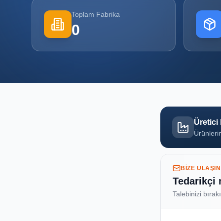
Toplam Fabrika
0
Üretici
Ürünlerin
BIZE ULAŞIN
Tedarikçi
Talebinizi bırak