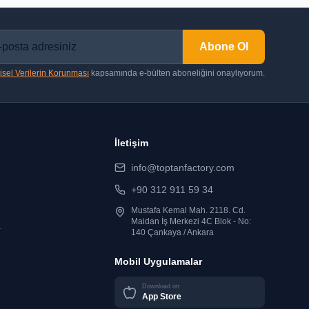
Abone Ol
isel Verilerin Korunması
kapsamında e-bülten aboneliğini onaylıyorum.
İletişim
info@toptanfactory.com
+90 312 911 59 34
Mustafa Kemal Mah. 2118. Cd.
Maidan İş Merkezi 4C Blok - No:
r
140 Çankaya / Ankara
Mobil Uygulamalar
Download on
App Store