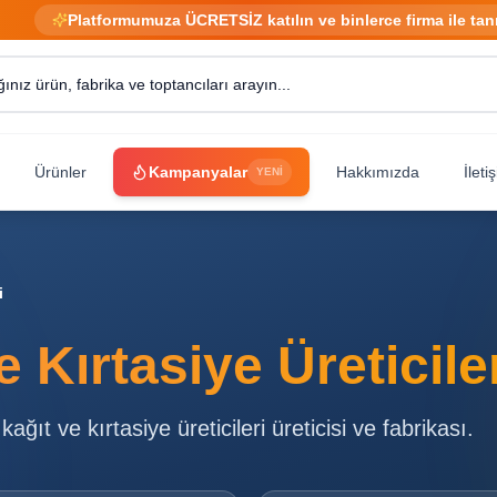
Platformumuza ÜCRETSİZ katılın ve binlerce firma ile tan
Ürünler
Kampanyalar
Hakkımızda
İleti
YENİ
i
e Kırtasiye Üreticile
kağıt ve kırtasiye üreticileri
üreticisi ve fabrikası.