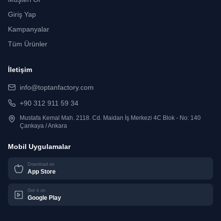
Giriş Yap
Kampanyalar
Tüm Ürünler
İletişim
info@toptanfactory.com
+90 312 911 59 34
Mustafa Kemal Mah. 2118. Cd. Maidan İş Merkezi 4C Blok - No: 140
Çankaya / Ankara
Mobil Uygulamalar
Download on
App Store
Get it on
Google Play