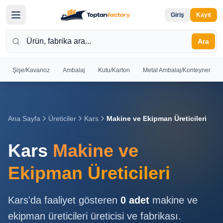
Giriş
Kayıt
Ara
Şişe/Kavanoz
Ambalaj
Kutu/Karton
Metal Ambalaj/Konteyner
Hoş
Geldiniz
Giriş yapın
Ana Sayfa
Üreticiler
Kars
Makine ve Ekipman Üreticileri
veya kayıt
olun
Kars
Makine ve
Kayıt
Giriş
Ekipman Üreticileri
Ol
Yap
Kars
'da faaliyet gösteren
0
adet
makine ve
Ana
ekipman üreticileri
üreticisi ve fabrikası.
Sayfa