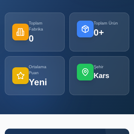
Tüm
Firmalar
Toplam
Toplam Ürün
Fabrika
0
+
Tüm
0
Ürünler
Kampanyalar
Ortalama
Şehir
POPÜLER
Puan
Kars
KATEGORILER
Yeni
Şişe ve Kavanoz Üreticileri
Ambalaj Üreticileri
Kutu ve Karton Üreticileri
Metal Ambalaj ve Konteyner Üreticileri