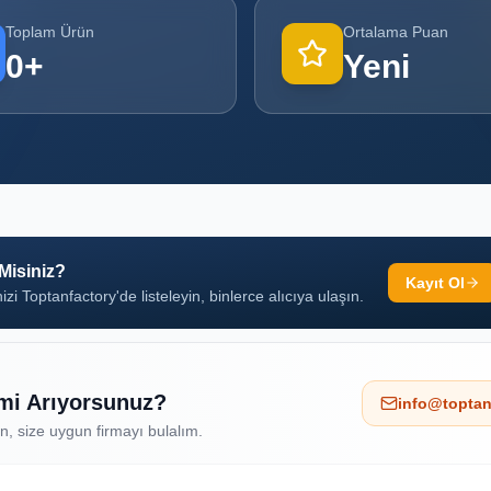
Toplam Ürün
Ortalama Puan
0
+
Yeni
 Misiniz?
Kayıt Ol
izi Toptanfactory'de listeleyin, binlerce alıcıya ulaşın.
 mi Arıyorsunuz?
info@toptan
ın, size uygun firmayı bulalım.