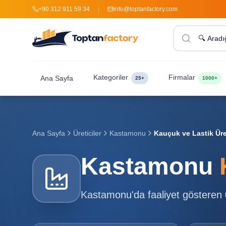
+90 312 911 59 34
|
info@toptanfactory.com
Kategoriler
Firmalar
Ana Sayfa
25+
1000+
Ana Sayfa
Üreticiler
Kastamonu
Kauçuk ve Lastik Üret
Kastamonu
Kastamonu
'da faaliyet gösteren