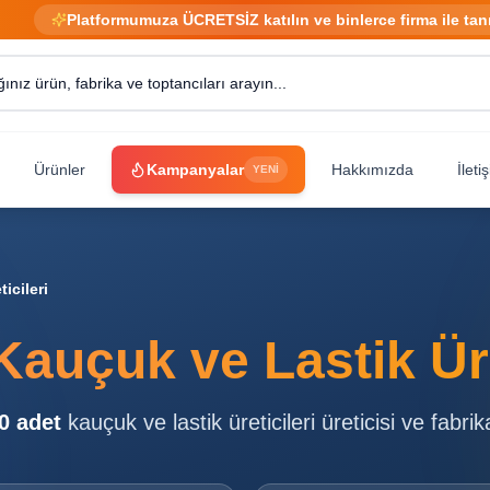
Platformumuza ÜCRETSİZ katılın ve binlerce firma ile tan
Ürünler
Kampanyalar
Hakkımızda
İleti
YENİ
icileri
Kauçuk ve Lastik Üre
0
adet
kauçuk ve lastik üreticileri
üreticisi ve fabrik