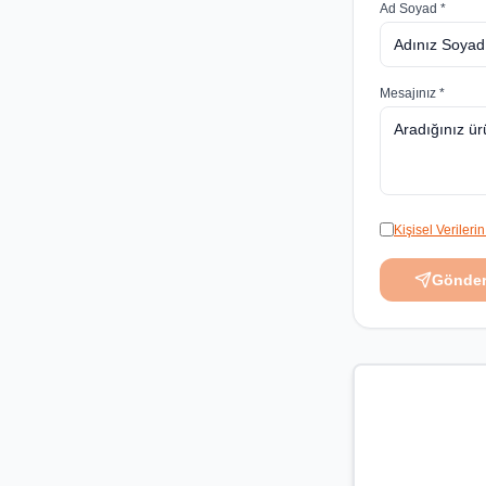
Ad Soyad *
Mesajınız *
Kişisel Veriler
Gönde