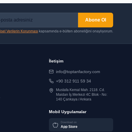
Abone Ol
isel Verilerin Korunması
kapsamında e-bülten aboneliğini onaylıyorum.
İletişim
info@toptanfactory.com
+90 312 911 59 34
Mustafa Kemal Mah. 2118. Cd.
Maidan İş Merkezi 4C Blok - No:
r
140 Çankaya / Ankara
Mobil Uygulamalar
Download on
App Store