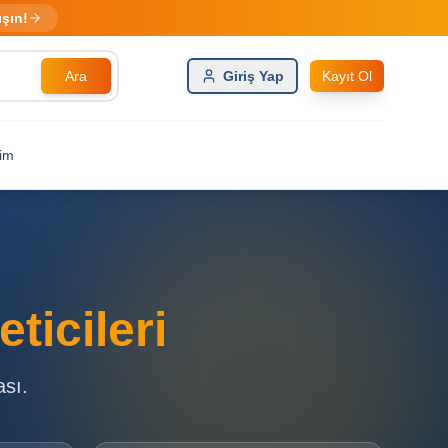
ışın!
Ara
Giriş Yap
Kayıt Ol
şim
ticileri
ası.