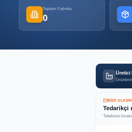
Toplam Fabrika
0
Üretici
Ürünlerin
BIZE ULAŞIN
Tedarikçi
Talebinizi bırak