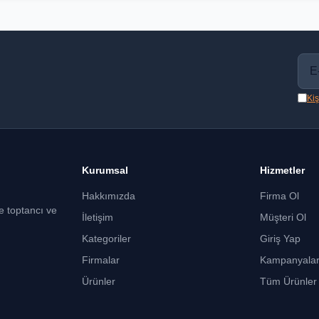
Kiş
Kurumsal
Hizmetler
Hakkımızda
Firma Ol
ce toptancı ve
İletişim
Müşteri Ol
Kategoriler
Giriş Yap
Firmalar
Kampanyala
Ürünler
Tüm Ürünler