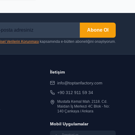
Abone Ol
isel Verilerin Korunması
kapsamında e-bülten aboneliğini onaylıyorum.
İletişim
info@toptanfactory.com
+90 312 911 59 34
Mustafa Kemal Mah. 2118. Cd.
Maidan İş Merkezi 4C Blok - No:
r
140 Çankaya / Ankara
Mobil Uygulamalar
Download on