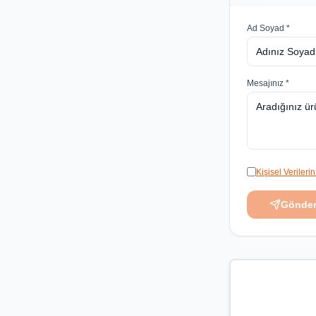
Ad Soyad *
Mesajınız *
Kişisel Veriler
Gönde