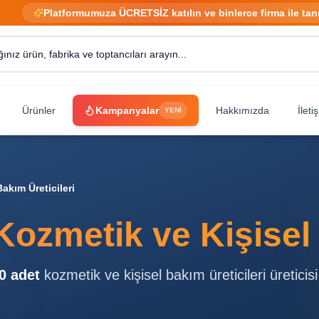
Platformumuza ÜCRETSİZ katılın ve binlerce firma ile tan
Ürünler
Kampanyalar
Hakkımızda
İleti
YENİ
akım Üreticileri
Kozmetik ve Kişisel 
0
adet
kozmetik ve kişisel bakım üreticileri
üreticisi