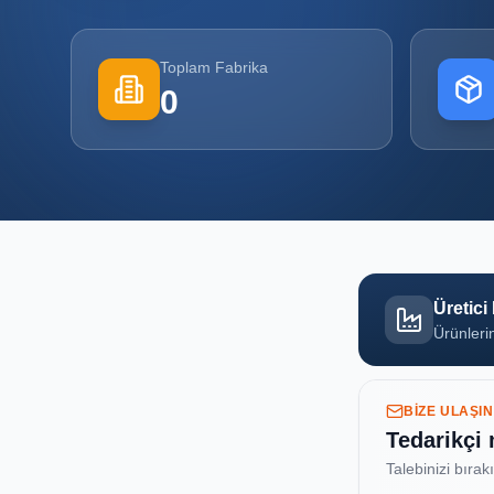
Toplam Fabrika
0
Üretici
Ürünlerin
BIZE ULAŞIN
Tedarikçi
Talebinizi bırak