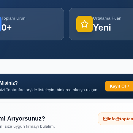
Toplam Ürün
Ortalama Puan
0
+
Yeni
 Misiniz?
Kayıt Ol
izi Toptanfactory'de listeleyin, binlerce alıcıya ulaşın.
 mi Arıyorsunuz?
info@toptan
ın, size uygun firmayı bulalım.