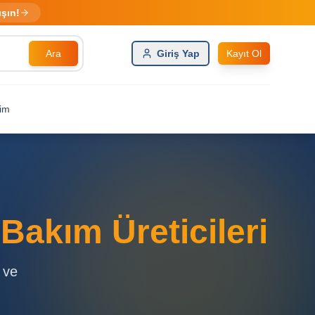
ışın!
Ara
Giriş Yap
Kayıt Ol
şim
Bakım Üreticileri
 ve