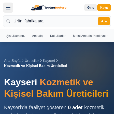
Giriş
Kayıt
Ara
Şişe/Kavanoz
Ambalaj
Kutu/Karton
Metal Ambalaj/Konteyner
Hoş
Geldiniz
Giriş yapın
Ana Sayfa
Üreticiler
Kayseri
veya kayıt
Kozmetik ve Kişisel Bakım Üreticileri
olun
Kayseri
Kozmetik ve
Kayıt
Giriş
Ol
Yap
Kişisel Bakım Üreticileri
Ana
Kayseri
'da faaliyet gösteren
0
adet
kozmetik
Sayfa