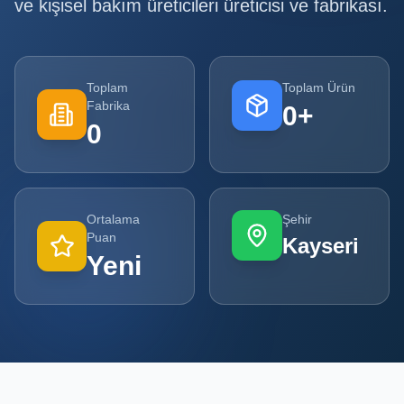
ve kişisel bakım üreticileri
üreticisi ve fabrikası.
Tüm
Firmalar
Toplam
Toplam Ürün
Tüm
Fabrika
0
+
Ürünler
0
Kampanyalar
POPÜLER
Ortalama
Şehir
KATEGORILER
Puan
Kayseri
Yeni
Şişe ve Kavanoz Üreticileri
Ambalaj Üreticileri
Kutu ve Karton Üreticileri
Metal Ambalaj ve Konteyner Üreticileri