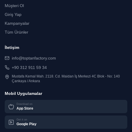
Müşteri Ol
Giriş Yap
Kampanyalar
Tüm Ürünler
İletişim
info@toptanfactory.com
+90 312 911 59 34
Mustafa Kemal Mah. 2118. Cd. Maidan İş Merkezi 4C Blok - No: 140
Çankaya / Ankara
Mobil Uygulamalar
Download on
App Store
Get it on
Google Play