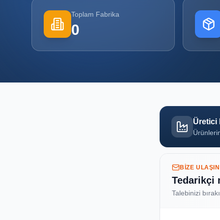
Toplam Fabrika
0
Üretici
Ürünlerin
BIZE ULAŞIN
Tedarikçi
Talebinizi bırak