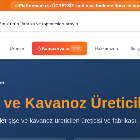
Platformumuza ÜCRETSİZ katılın ve binlerce firma ile tan
Ürünler
Kampanyalar
Hakkımızda
İleti
YENİ
ri
 ve Kavanoz Üreticil
et
şişe ve kavanoz üreticileri
üreticisi ve fabrikası.