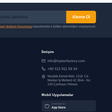
Abone Ol
isel Verilerin Korunması
kapsamında e-bülten aboneliğini onaylıyorum.
İletişim
info@toptanfactory.com
+90 312 911 59 34
Mustafa Kemal Mah. 2118. Cd.
Maidan İş Merkezi 4C Blok - No:
r
140 Çankaya / Ankara
Mobil Uygulamalar
Download on
App Store