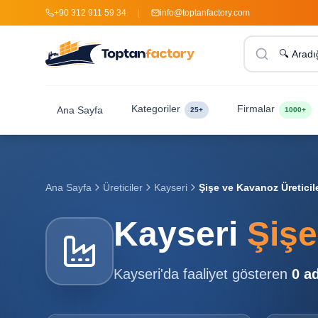
+90 312 911 59 34
|
info@toptanfactory.com
Kategoriler
Firmalar
Ana Sayfa
25+
1000+
Ana Sayfa
Üreticiler
Kayseri
Şişe ve Kavanoz Üreticile
Kayseri
Şişe
Kayseri
'da faaliyet gösteren
0
ad