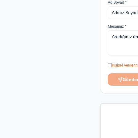
Ad Soyad *
Mesajınız *
Kişisel Veriler
Gönde