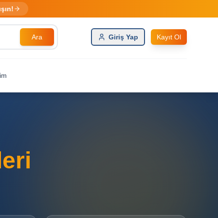
ışın!
Ara
Giriş Yap
Kayıt Ol
şim
eri