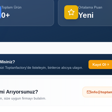
Toplam Ürün
Ortalama Puan
0
+
Yeni
 Misiniz?
Kayıt Ol
izi Toptanfactory'de listeleyin, binlerce alıcıya ulaşın.
 mi Arıyorsunuz?
info@toptan
ın, size uygun firmayı bulalım.