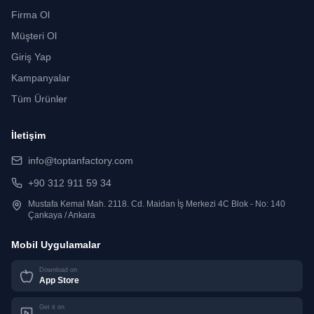
Firma Ol
Müşteri Ol
Giriş Yap
Kampanyalar
Tüm Ürünler
İletişim
info@toptanfactory.com
+90 312 911 59 34
Mustafa Kemal Mah. 2118. Cd. Maidan İş Merkezi 4C Blok - No: 140
Çankaya / Ankara
Mobil Uygulamalar
Download on
App Store
Get it on