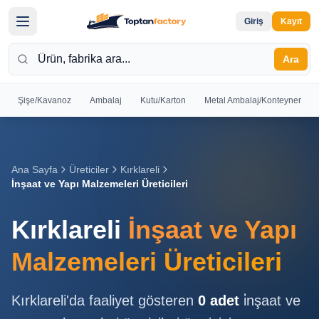
Giriş
Kayıt
Ara
Şişe/Kavanoz
Ambalaj
Kutu/Karton
Metal Ambalaj/Konteyner
Hoş
Geldiniz
Giriş yapın
Ana Sayfa
Üreticiler
Kırklareli
veya kayıt
İnşaat ve Yapı Malzemeleri Üreticileri
olun
Kırklareli
İnşaat ve Yapı
Kayıt
Giriş
Ol
Yap
Malzemeleri Üreticileri
Ana
Kırklareli
'da faaliyet gösteren
0
adet
i̇nşaat ve
Sayfa