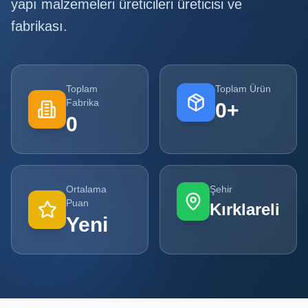
yapı malzemeleri üreticileri
üreticisi ve
fabrikası.
Tüm
Firmalar
Tüm
Ürünler
Toplam
Toplam Ürün
Fabrika
0
+
Kampanyalar
0
POPÜLER
KATEGORILER
Ortalama
Şehir
Şişe ve Kavanoz Üreticileri
Puan
Kırklareli
Yeni
Ambalaj Üreticileri
Kutu ve Karton Üreticileri
Metal Ambalaj ve Konteyner Üreticileri