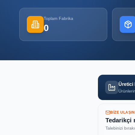
Toplam Fabrika
0
Üretici
Ürünlerin
BIZE ULAŞIN
Tedarikçi
Talebinizi bırak