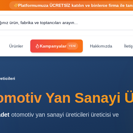
Platformumuza ÜCRETSİZ katılın ve binlerce firma ile tan
Ürünler
Kampanyalar
Hakkımızda
İleti
YENİ
ticileri
motiv Yan Sanayi Ür
det
otomotiv yan sanayi üreticileri
üreticisi ve