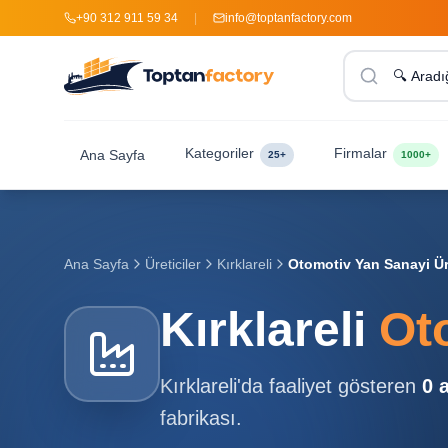
+90 312 911 59 34
|
info@toptanfactory.com
Kategoriler
Firmalar
Ana Sayfa
25+
1000+
Ana Sayfa
Üreticiler
Kırklareli
Otomotiv Yan Sanayi Üre
Kırklareli
Oto
Kırklareli
'da faaliyet gösteren
0
a
fabrikası.