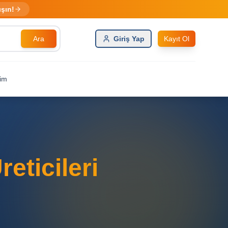
ışın!
Ara
Giriş Yap
Kayıt Ol
şim
eticileri