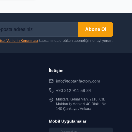
Abone Ol
isel Verilerin Korunması
kapsamında e-bülten aboneliğini onaylıyorum.
İletişim
info@toptanfactory.com
+90 312 911 59 34
Mustafa Kemal Mah. 2118. Cd.
Maidan İş Merkezi 4C Blok - No:
r
140 Çankaya / Ankara
Mobil Uygulamalar
Download on