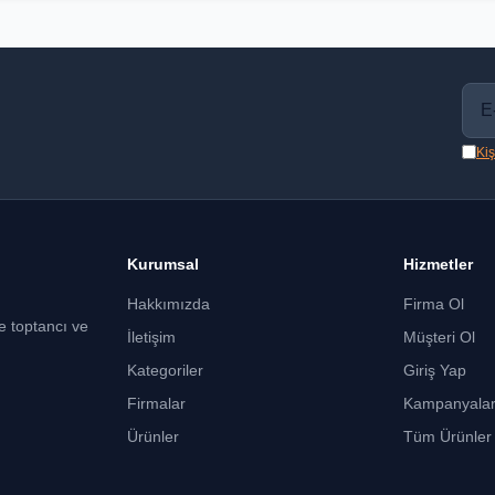
Kiş
Kurumsal
Hizmetler
Hakkımızda
Firma Ol
ce toptancı ve
İletişim
Müşteri Ol
Kategoriler
Giriş Yap
Firmalar
Kampanyala
Ürünler
Tüm Ürünler