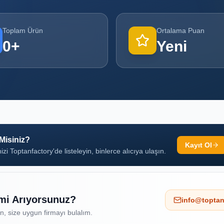
Toplam Ürün
Ortalama Puan
0
+
Yeni
 Misiniz?
Kayıt Ol
izi Toptanfactory'de listeleyin, binlerce alıcıya ulaşın.
 mi Arıyorsunuz?
info@toptan
ın, size uygun firmayı bulalım.