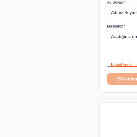
Ad Soyad *
Mesajınız *
Kişisel Veriler
Gönde