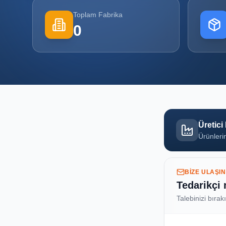
Toplam Fabrika
0
Üretici
Ürünlerin
BIZE ULAŞIN
Tedarikçi
Talebinizi bırak