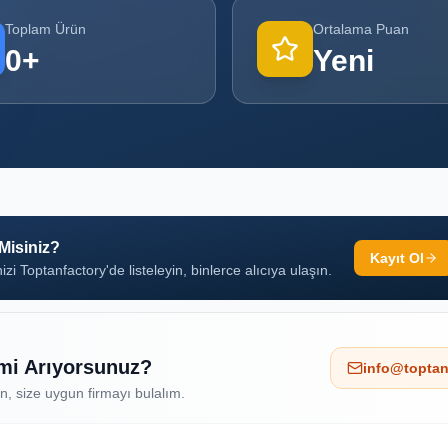
Toplam Ürün
Ortalama Puan
0
+
Yeni
 Misiniz?
Kayıt Ol
izi Toptanfactory'de listeleyin, binlerce alıcıya ulaşın.
 mi Arıyorsunuz?
info@toptan
ın, size uygun firmayı bulalım.