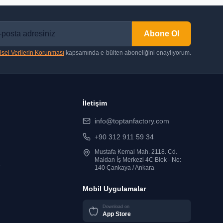
Abone Ol
isel Verilerin Korunması
kapsamında e-bülten aboneliğini onaylıyorum.
İletişim
info@toptanfactory.com
+90 312 911 59 34
Mustafa Kemal Mah. 2118. Cd.
Maidan İş Merkezi 4C Blok - No:
r
140 Çankaya / Ankara
Mobil Uygulamalar
Download on
App Store