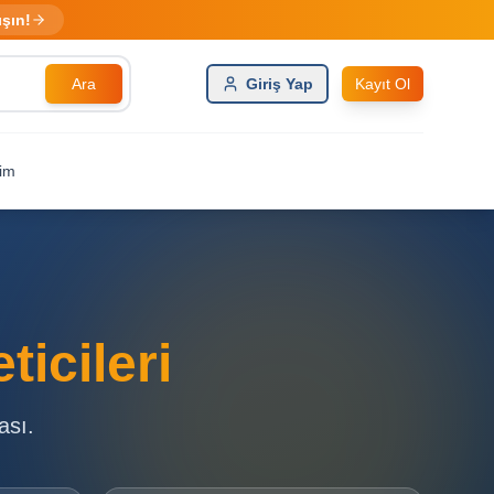
ışın!
Ara
Giriş Yap
Kayıt Ol
şim
icileri
ası.