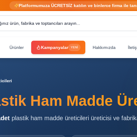
Platformumuza ÜCRETSİZ katılın ve binlerce firma ile tan
Ürünler
Kampanyalar
Hakkımızda
İleti
YENİ
cileri
astik Ham Madde Üret
det
plastik ham madde üreticileri
üreticisi ve fabrik