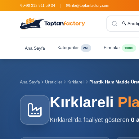
+90 312 911 59 34
|
info@toptanfactory.com
Kategoriler
Firmalar
Ana Sayfa
25+
1000+
Ana Sayfa
Üreticiler
Kırklareli
Plastik Ham Madde Üreti
Kırklareli
Pl
Kırklareli
'da faaliyet gösteren
0
a