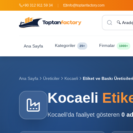
+90 312 911 59 34
|
info@toptanfactory.com
Kategoriler
Firmalar
Ana Sayfa
25+
1000+
Ana Sayfa
Üreticiler
Kocaeli
Etiket ve Baskı Üreticiler
Kocaeli
Etik
Kocaeli
'da faaliyet gösteren
0
ad