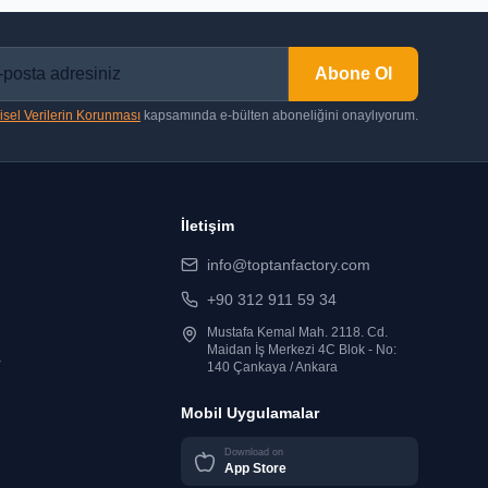
Abone Ol
isel Verilerin Korunması
kapsamında e-bülten aboneliğini onaylıyorum.
İletişim
info@toptanfactory.com
+90 312 911 59 34
Mustafa Kemal Mah. 2118. Cd.
Maidan İş Merkezi 4C Blok - No:
r
140 Çankaya / Ankara
Mobil Uygulamalar
Download on
App Store