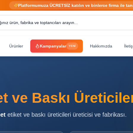
Platformumuza ÜCRETSİZ katılın ve binlerce firma ile tan
Ürünler
Kampanyalar
Hakkımızda
İleti
YENİ
i
et ve Baskı Üreticile
et
etiket ve baskı üreticileri
üreticisi ve fabrikası.