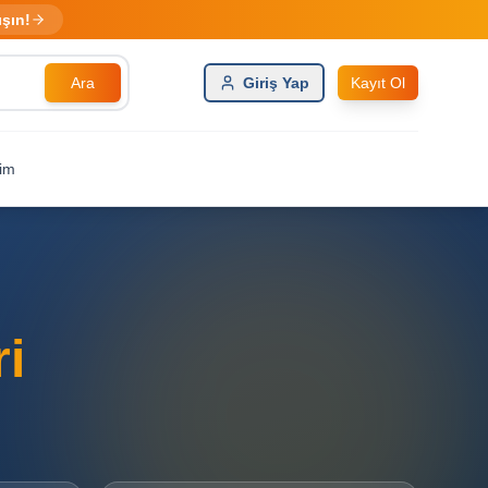
ışın!
Ara
Giriş Yap
Kayıt Ol
şim
ri