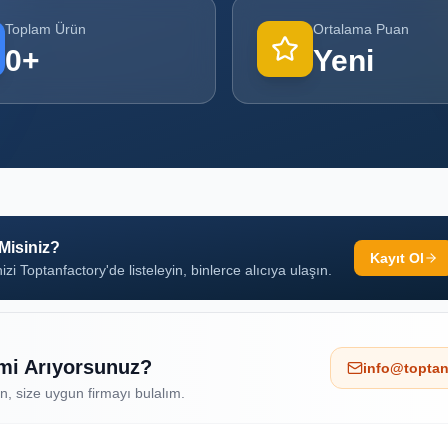
Toplam Ürün
Ortalama Puan
0
+
Yeni
 Misiniz?
Kayıt Ol
izi Toptanfactory'de listeleyin, binlerce alıcıya ulaşın.
 mi Arıyorsunuz?
info@toptan
ın, size uygun firmayı bulalım.