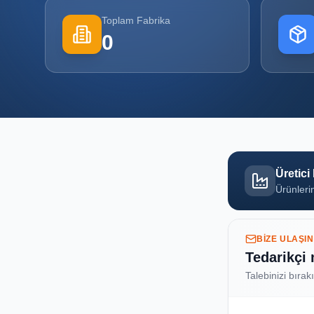
Toplam Fabrika
0
Üretici
Ürünlerin
BIZE ULAŞIN
Tedarikçi
Talebinizi bırak