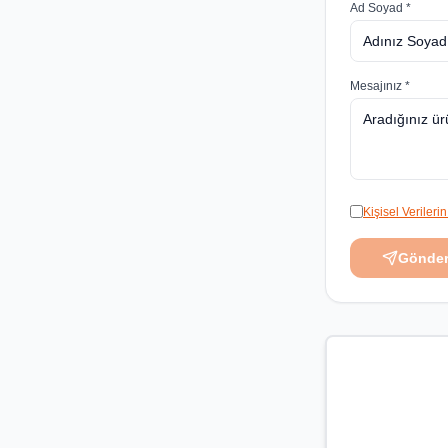
Ad Soyad *
Mesajınız *
Kişisel Veriler
Gönde