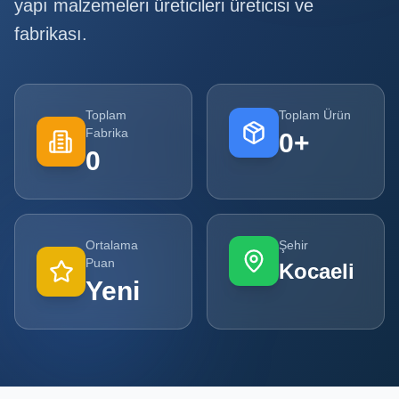
yapı malzemeleri üreticileri
üreticisi ve
fabrikası.
Tüm
Firmalar
Tüm
Ürünler
Toplam
Toplam Ürün
Fabrika
0
+
Kampanyalar
0
POPÜLER
KATEGORILER
Ortalama
Şehir
Şişe ve Kavanoz Üreticileri
Puan
Kocaeli
Yeni
Ambalaj Üreticileri
Kutu ve Karton Üreticileri
Metal Ambalaj ve Konteyner Üreticileri