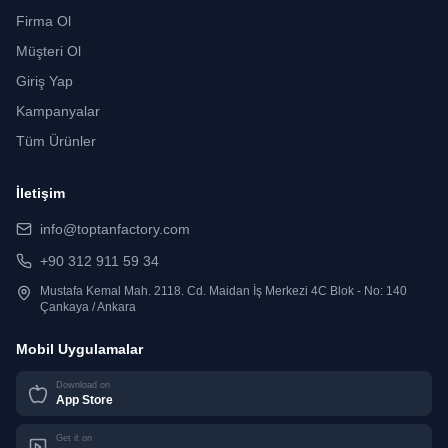
Firma Ol
Müşteri Ol
Giriş Yap
Kampanyalar
Tüm Ürünler
İletişim
info@toptanfactory.com
+90 312 911 59 34
Mustafa Kemal Mah. 2118. Cd. Maidan İş Merkezi 4C Blok - No: 140
Çankaya / Ankara
Mobil Uygulamalar
Download on
App Store
Get it on