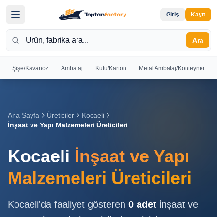
Giriş
Kayıt
Ara
Şişe/Kavanoz
Ambalaj
Kutu/Karton
Metal Ambalaj/Konteyner
Hoş
Geldiniz
Giriş yapın
Ana Sayfa
Üreticiler
Kocaeli
veya kayıt
İnşaat ve Yapı Malzemeleri Üreticileri
olun
Kocaeli
İnşaat ve Yapı
Kayıt
Giriş
Ol
Yap
Malzemeleri Üreticileri
Ana
Kocaeli
'da faaliyet gösteren
0
adet
i̇nşaat ve
Sayfa