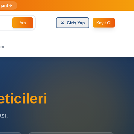
ışın!
Ara
Giriş Yap
Kayıt Ol
şim
icileri
ası.