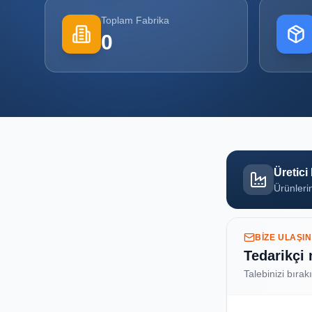
Toplam Fabrika
0
Üretici
Ürünlerin
BIZE ULAŞIN
Tedarikçi
Talebinizi bırak