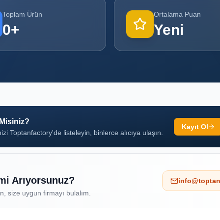
Toplam Ürün
Ortalama Puan
0
+
Yeni
 Misiniz?
Kayıt Ol
izi Toptanfactory'de listeleyin, binlerce alıcıya ulaşın.
 mi Arıyorsunuz?
info@toptan
ın, size uygun firmayı bulalım.