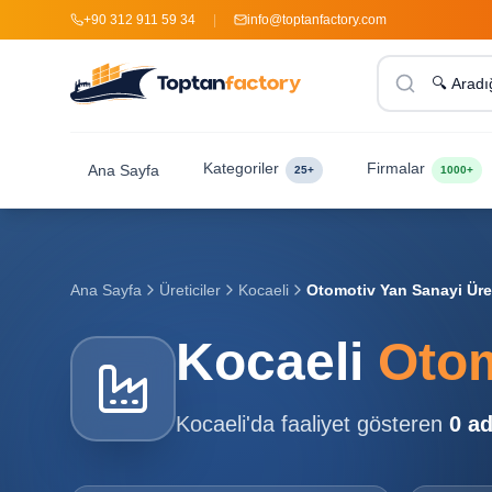
+90 312 911 59 34
|
info@toptanfactory.com
Kategoriler
Firmalar
Ana Sayfa
25+
1000+
Ana Sayfa
Üreticiler
Kocaeli
Otomotiv Yan Sanayi Üret
Kocaeli
Otom
Kocaeli
'da faaliyet gösteren
0
ad