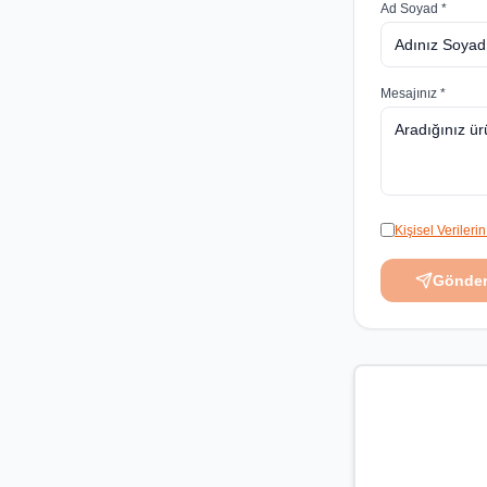
Ad Soyad *
Mesajınız *
Kişisel Veriler
Gönde