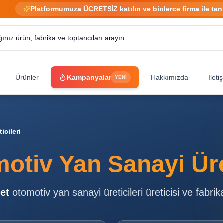
Platformumuza ÜCRETSİZ katılın ve binlerce firma ile tan
Ürünler
Kampanyalar
Hakkımızda
İleti
YENİ
icileri
otiv Yan Sanayi Üret
et
otomotiv yan sanayi üreticileri
üreticisi ve fabrik