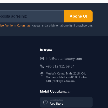
Abone Ol
isel Verilerin Korunması
kapsamında e-bülten aboneliğini onaylıyorum.
İletişim
info@toptanfactory.com
+90 312 911 59 34
Mustafa Kemal Mah. 2118. Cd.
Maidan İş Merkezi 4C Blok - No:
r
140 Çankaya / Ankara
Mobil Uygulamalar
Download on
App Store