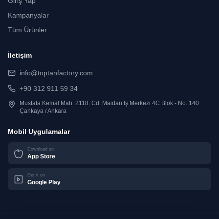
Giriş Yap
Kampanyalar
Tüm Ürünler
İletişim
info@toptanfactory.com
+90 312 911 59 34
Mustafa Kemal Mah. 2118. Cd. Maidan İş Merkezi 4C Blok - No: 140
Çankaya / Ankara
Mobil Uygulamalar
Download on
App Store
Get it on
Google Play