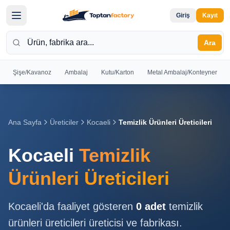
Giriş
Kayıt
Ara
Şişe/Kavanoz
Ambalaj
Kutu/Karton
Metal Ambalaj/Konteyner
Hoş
Geldiniz
Giriş yapın
Ana Sayfa
Üreticiler
Kocaeli
Temizlik Ürünleri Üreticileri
veya kayıt
olun
Kocaeli
Temizlik
Kayıt
Giriş
Ürünleri Üreticileri
Ol
Yap
Kocaeli
'da faaliyet gösteren
0
adet
temizlik
Ana
ürünleri üreticileri
üreticisi ve fabrikası.
Sayfa