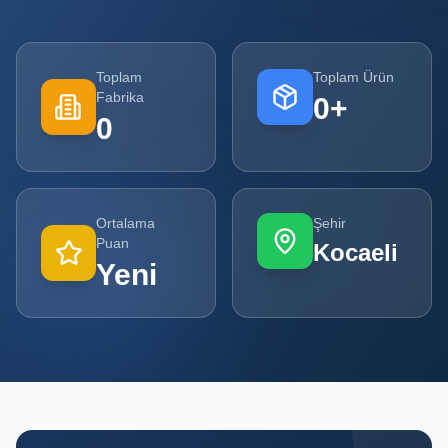
Tüm
Firmalar
Toplam
Toplam Ürün
Fabrika
0
+
Tüm
0
Ürünler
Kampanyalar
Ortalama
Şehir
POPÜLER
Puan
Kocaeli
KATEGORILER
Yeni
Şişe ve Kavanoz Üreticileri
Ambalaj Üreticileri
Kutu ve Karton Üreticileri
Metal Ambalaj ve Konteyner Üreticileri