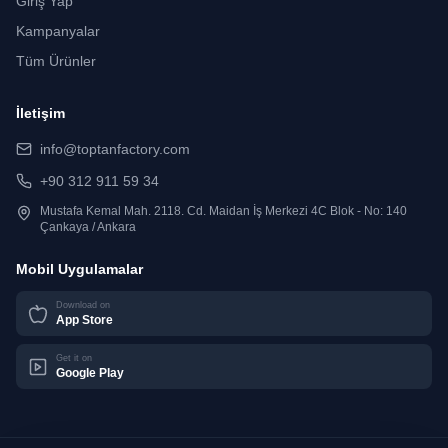
Giriş Yap
Kampanyalar
Tüm Ürünler
İletişim
info@toptanfactory.com
+90 312 911 59 34
Mustafa Kemal Mah. 2118. Cd. Maidan İş Merkezi 4C Blok - No: 140
Çankaya / Ankara
Mobil Uygulamalar
Download on
App Store
Get it on
Google Play