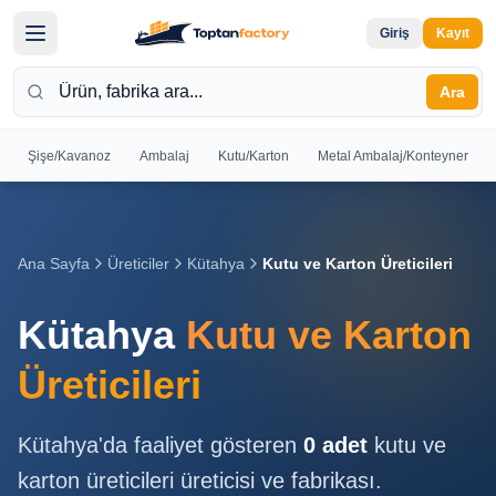
Giriş
Kayıt
Ara
Şişe/Kavanoz
Ambalaj
Kutu/Karton
Metal Ambalaj/Konteyner
Hoş
Geldiniz
Giriş yapın
Ana Sayfa
Üreticiler
Kütahya
Kutu ve Karton Üreticileri
veya kayıt
olun
Kütahya
Kutu ve Karton
Kayıt
Giriş
Üreticileri
Ol
Yap
Kütahya
'da faaliyet gösteren
0
adet
kutu ve
Ana
karton üreticileri
üreticisi ve fabrikası.
Sayfa