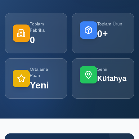
Tüm
Firmalar
Toplam
Toplam Ürün
Fabrika
0
+
Tüm
0
Ürünler
Kampanyalar
Ortalama
Şehir
POPÜLER
Puan
Kütahya
KATEGORILER
Yeni
Şişe ve Kavanoz Üreticileri
Ambalaj Üreticileri
Kutu ve Karton Üreticileri
Metal Ambalaj ve Konteyner Üreticileri