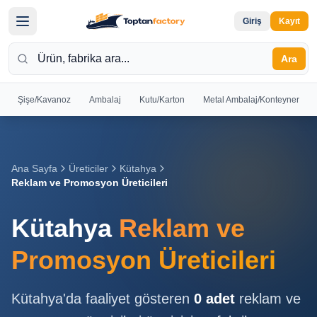
Giriş
Kayıt
Ara
Şişe/Kavanoz
Ambalaj
Kutu/Karton
Metal Ambalaj/Konteyner
Hoş
Geldiniz
Giriş yapın
Ana Sayfa
Üreticiler
Kütahya
veya kayıt
Reklam ve Promosyon Üreticileri
olun
Kütahya
Reklam ve
Kayıt
Giriş
Ol
Yap
Promosyon Üreticileri
Ana
Kütahya
'da faaliyet gösteren
0
adet
reklam ve
Sayfa