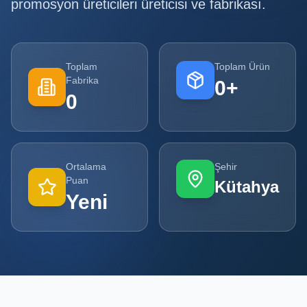
promosyon üreticileri
üreticisi ve fabrikası.
Tüm
Firmalar
Toplam
Toplam Ürün
Tüm
Fabrika
0
+
Ürünler
0
Kampanyalar
POPÜLER
Ortalama
Şehir
KATEGORILER
Puan
Kütahya
Yeni
Şişe ve Kavanoz Üreticileri
Ambalaj Üreticileri
Kutu ve Karton Üreticileri
Metal Ambalaj ve Konteyner Üreticileri