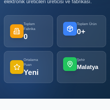
elektronik üreticileri
üreticisi ve fabrikası.
Tüm
Firmalar
Toplam
Toplam Ürün
Tüm
Fabrika
0
+
Ürünler
0
Kampanyalar
POPÜLER
Ortalama
Şehir
KATEGORILER
Puan
Malatya
Yeni
Şişe ve Kavanoz Üreticileri
Ambalaj Üreticileri
Kutu ve Karton Üreticileri
Metal Ambalaj ve Konteyner Üreticileri