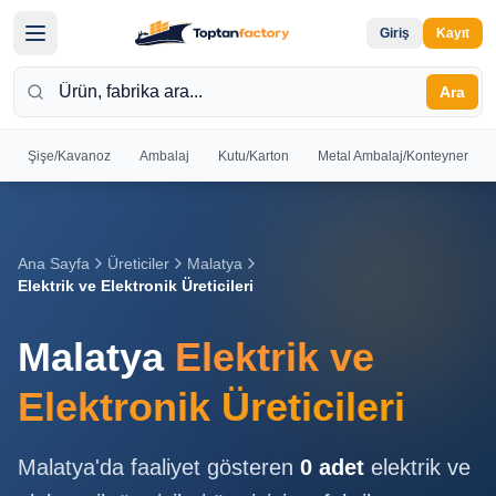
Giriş
Kayıt
Ara
Şişe/Kavanoz
Ambalaj
Kutu/Karton
Metal Ambalaj/Konteyner
Hoş
Geldiniz
Giriş yapın
Ana Sayfa
Üreticiler
Malatya
veya kayıt
Elektrik ve Elektronik Üreticileri
olun
Malatya
Elektrik ve
Kayıt
Giriş
Ol
Yap
Elektronik Üreticileri
Ana
Malatya
'da faaliyet gösteren
0
adet
elektrik ve
Sayfa