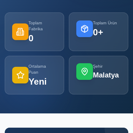
Tüm
Firmalar
Toplam
Toplam Ürün
Fabrika
0
+
Tüm
0
Ürünler
Kampanyalar
Ortalama
Şehir
POPÜLER
Puan
Malatya
KATEGORILER
Yeni
Şişe ve Kavanoz Üreticileri
Ambalaj Üreticileri
Kutu ve Karton Üreticileri
Metal Ambalaj ve Konteyner Üreticileri