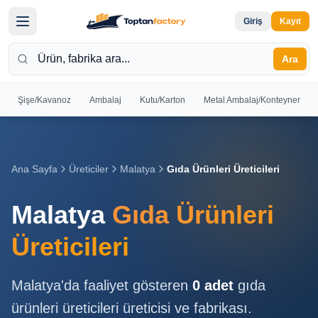
Giriş
Kayıt
Ara
Şişe/Kavanoz
Ambalaj
Kutu/Karton
Metal Ambalaj/Konteyner
Hoş
Geldiniz
Giriş yapın
Ana Sayfa
Üreticiler
Malatya
Gıda Ürünleri Üreticileri
veya kayıt
olun
Malatya
Gıda Ürünleri
Kayıt
Giriş
Üreticileri
Ol
Yap
Malatya
'da faaliyet gösteren
0
adet
gıda
Ana
ürünleri üreticileri
üreticisi ve fabrikası.
Sayfa