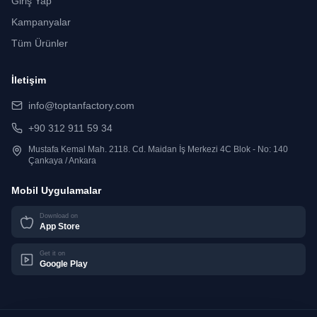
Giriş Yap
Kampanyalar
Tüm Ürünler
İletişim
info@toptanfactory.com
+90 312 911 59 34
Mustafa Kemal Mah. 2118. Cd. Maidan İş Merkezi 4C Blok - No: 140
Çankaya / Ankara
Mobil Uygulamalar
Download on
App Store
Get it on
Google Play