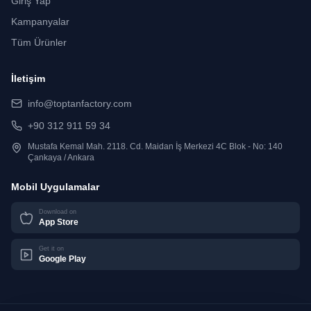
Giriş Yap
Kampanyalar
Tüm Ürünler
İletişim
info@toptanfactory.com
+90 312 911 59 34
Mustafa Kemal Mah. 2118. Cd. Maidan İş Merkezi 4C Blok - No: 140
Çankaya / Ankara
Mobil Uygulamalar
Download on
App Store
Get it on
Google Play