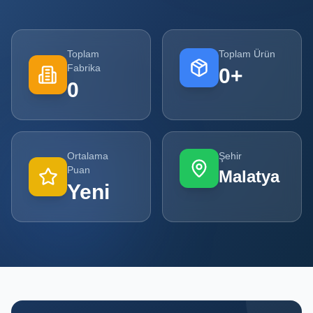
Tüm
Firmalar
Toplam
Toplam Ürün
Fabrika
0
+
Tüm
0
Ürünler
Kampanyalar
Ortalama
Şehir
POPÜLER
Puan
Malatya
KATEGORILER
Yeni
Şişe ve Kavanoz Üreticileri
Ambalaj Üreticileri
Kutu ve Karton Üreticileri
Metal Ambalaj ve Konteyner Üreticileri