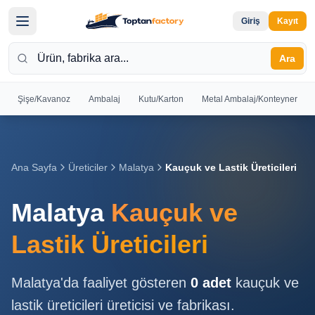
Giriş
Kayıt
Ara
Şişe/Kavanoz
Ambalaj
Kutu/Karton
Metal Ambalaj/Konteyner
Hoş
Geldiniz
Giriş yapın
Ana Sayfa
Üreticiler
Malatya
Kauçuk ve Lastik Üreticileri
veya kayıt
olun
Malatya
Kauçuk ve
Kayıt
Giriş
Lastik Üreticileri
Ol
Yap
Malatya
'da faaliyet gösteren
0
adet
kauçuk ve
Ana
lastik üreticileri
üreticisi ve fabrikası.
Sayfa