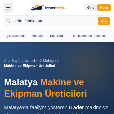
Giriş
Kayıt
Ara
Şişe/Kavanoz
Ambalaj
Kutu/Karton
Metal Ambalaj/Konteyner
Hoş
Geldiniz
Giriş yapın
Ana Sayfa
Üreticiler
Malatya
veya kayıt
Makine ve Ekipman Üreticileri
olun
Malatya
Makine ve
Kayıt
Giriş
Ol
Yap
Ekipman Üreticileri
Ana
Malatya
'da faaliyet gösteren
0
adet
makine ve
Sayfa