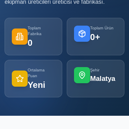
ekipman üreticileri
üreticisi ve fabrikası.
Tüm
Firmalar
Toplam
Toplam Ürün
Tüm
Fabrika
0
+
Ürünler
0
Kampanyalar
POPÜLER
Ortalama
Şehir
KATEGORILER
Puan
Malatya
Yeni
Şişe ve Kavanoz Üreticileri
Ambalaj Üreticileri
Kutu ve Karton Üreticileri
Metal Ambalaj ve Konteyner Üreticileri