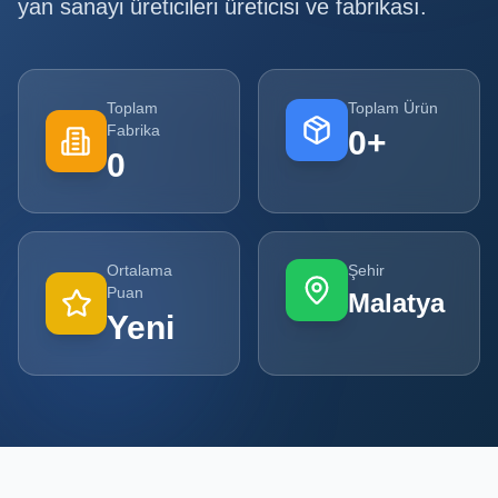
yan sanayi üreticileri
üreticisi ve fabrikası.
Tüm
Firmalar
Toplam
Toplam Ürün
Tüm
Fabrika
0
+
Ürünler
0
Kampanyalar
POPÜLER
Ortalama
Şehir
KATEGORILER
Puan
Malatya
Yeni
Şişe ve Kavanoz Üreticileri
Ambalaj Üreticileri
Kutu ve Karton Üreticileri
Metal Ambalaj ve Konteyner Üreticileri