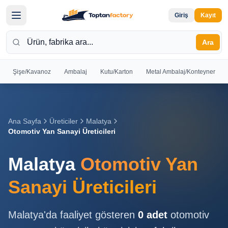
Giriş
Kayıt
Ara
Şişe/Kavanoz
Ambalaj
Kutu/Karton
Metal Ambalaj/Konteyner
Hoş
Geldiniz
Giriş yapın
Ana Sayfa
Üreticiler
Malatya
veya kayıt
Otomotiv Yan Sanayi Üreticileri
olun
Malatya
Otomotiv Yan
Kayıt
Giriş
Ol
Yap
Sanayi Üreticileri
Ana
Malatya
'da faaliyet gösteren
0
adet
otomotiv
Sayfa