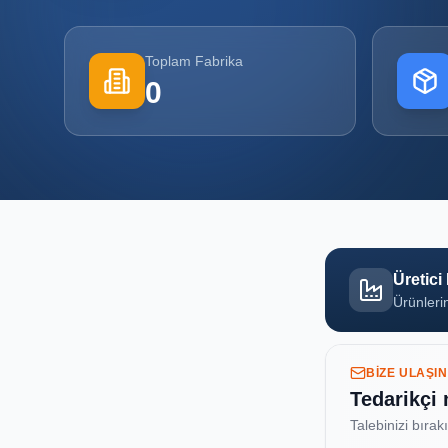
Toplam Fabrika
0
Üretici
Ürünlerin
BIZE ULAŞIN
Tedarikçi
Talebinizi bırak