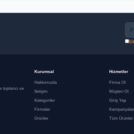
Kiş
Kurumsal
Hizmetler
Hakkımızda
Firma Ol
ce toptancı ve
İletişim
Müşteri Ol
Kategoriler
Giriş Yap
Firmalar
Kampanyala
Ürünler
Tüm Ürünler