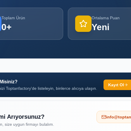
Toplam Ürün
Ortalama Puan
0
+
Yeni
 Misiniz?
Kayıt Ol
izi Toptanfactory'de listeleyin, binlerce alıcıya ulaşın.
 mi Arıyorsunuz?
info@toptan
ın, size uygun firmayı bulalım.