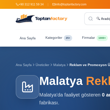
+90 312 911 59 34
|
info@toptanfactory.com
Kategoriler
Firmalar
Ana Sayfa
25+
1000+
Ana Sayfa
Üreticiler
Malatya
Reklam ve Promosyon Üre
Malatya
Rekl
Malatya
'da faaliyet gösteren
0
a
fabrikası.