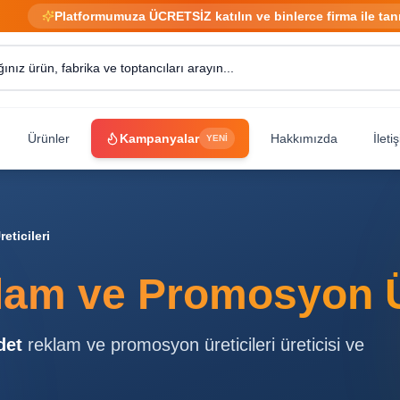
Platformumuza ÜCRETSİZ katılın ve binlerce firma ile tan
Ürünler
Kampanyalar
Hakkımızda
İleti
YENİ
ticileri
am ve Promosyon Ür
det
reklam ve promosyon üreticileri
üreticisi ve