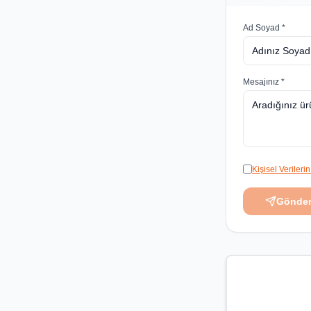
Ad Soyad *
Mesajınız *
Kişisel Veriler
Gönde