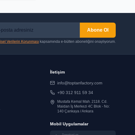
Abone Ol
isel Verilerin Korunması
kapsamında e-bülten aboneliğini onaylıyorum.
İletişim
info@toptanfactory.com
+90 312 911 59 34
Mustafa Kemal Mah. 2118. Cd.
Maidan İş Merkezi 4C Blok - No:
r
140 Çankaya / Ankara
Mobil Uygulamalar
Download on