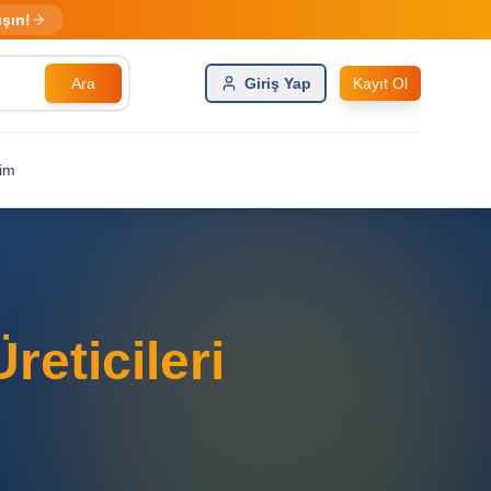
ışın!
Ara
Giriş Yap
Kayıt Ol
şim
eticileri