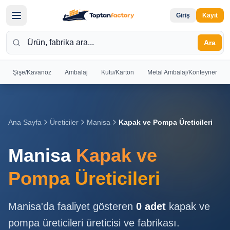
Giriş
Kayıt
Ara
Şişe/Kavanoz
Ambalaj
Kutu/Karton
Metal Ambalaj/Konteyner
Hoş
Geldiniz
Giriş yapın
Ana Sayfa
Üreticiler
Manisa
Kapak ve Pompa Üreticileri
veya kayıt
olun
Manisa
Kapak ve
Kayıt
Giriş
Pompa Üreticileri
Ol
Yap
Manisa
'da faaliyet gösteren
0
adet
kapak ve
Ana
pompa üreticileri
üreticisi ve fabrikası.
Sayfa