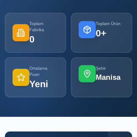
Tüm
Firmalar
Toplam
Toplam Ürün
Fabrika
0
+
Tüm
0
Ürünler
Kampanyalar
Ortalama
Şehir
POPÜLER
Puan
Manisa
KATEGORILER
Yeni
Şişe ve Kavanoz Üreticileri
Ambalaj Üreticileri
Kutu ve Karton Üreticileri
Metal Ambalaj ve Konteyner Üreticileri