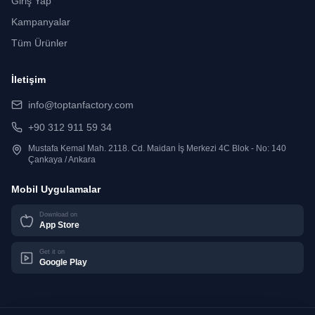
Giriş Yap
Kampanyalar
Tüm Ürünler
İletişim
info@toptanfactory.com
+90 312 911 59 34
Mustafa Kemal Mah. 2118. Cd. Maidan İş Merkezi 4C Blok - No: 140
Çankaya / Ankara
Mobil Uygulamalar
Download on
App Store
Get it on
Google Play