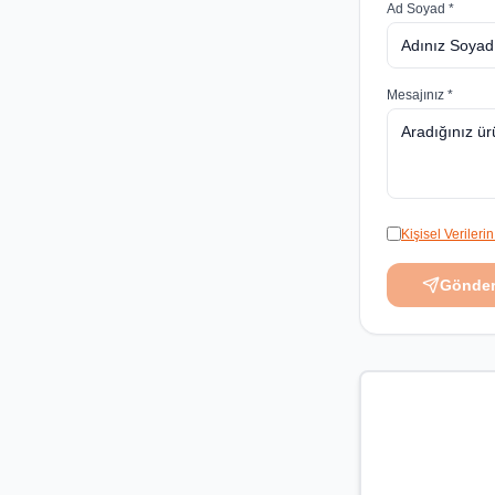
Ad Soyad *
Mesajınız *
Kişisel Veriler
Gönde