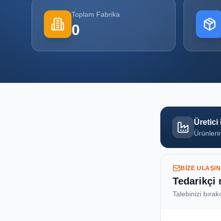
Toplam Fabrika
0
Üretici
Ürünlerin
BIZE ULAŞIN
Tedarikçi
Talebinizi bırak