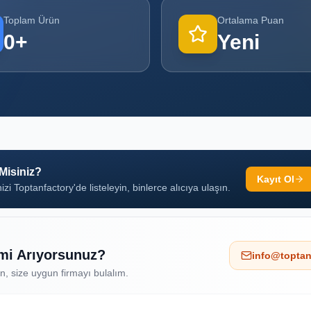
Toplam Ürün
Ortalama Puan
0
+
Yeni
 Misiniz?
Kayıt Ol
izi Toptanfactory'de listeleyin, binlerce alıcıya ulaşın.
 mi Arıyorsunuz?
info@toptan
ın, size uygun firmayı bulalım.