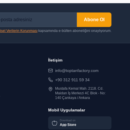
Abone Ol
isel Verilerin Korunması
kapsamında e-bülten aboneliğini onaylıyorum.
İletişim
info@toptanfactory.com
+90 312 911 59 34
Mustafa Kemal Mah. 2118. Cd.
Maidan İş Merkezi 4C Blok - No:
r
140 Çankaya / Ankara
Mobil Uygulamalar
Download on
App Store