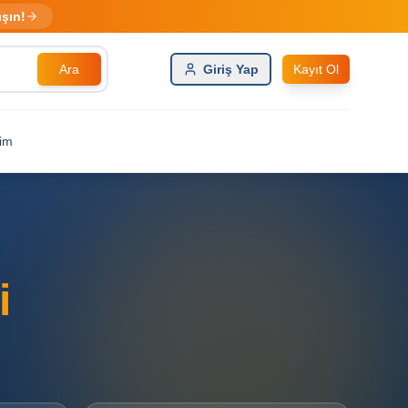
ışın!
Ara
Giriş Yap
Kayıt Ol
şim
i