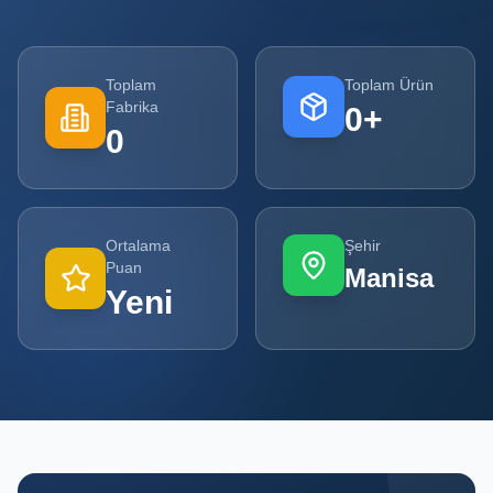
Tüm
Firmalar
Toplam
Toplam Ürün
Fabrika
0
+
Tüm
0
Ürünler
Kampanyalar
Ortalama
Şehir
POPÜLER
Puan
Manisa
KATEGORILER
Yeni
Şişe ve Kavanoz Üreticileri
Ambalaj Üreticileri
Kutu ve Karton Üreticileri
Metal Ambalaj ve Konteyner Üreticileri