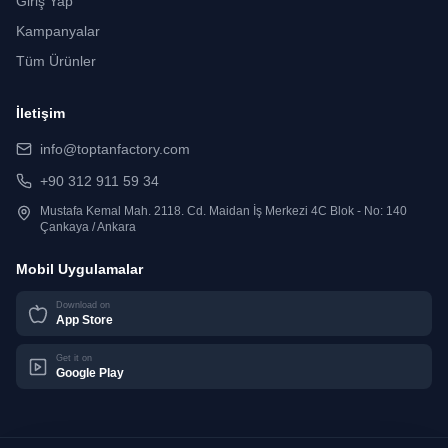
Giriş Yap
Kampanyalar
Tüm Ürünler
İletişim
info@toptanfactory.com
+90 312 911 59 34
Mustafa Kemal Mah. 2118. Cd. Maidan İş Merkezi 4C Blok - No: 140
Çankaya / Ankara
Mobil Uygulamalar
Download on
App Store
Get it on
Google Play