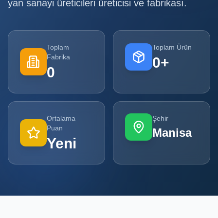
yan sanayi üreticileri
üreticisi ve fabrikası.
Tüm
Firmalar
Toplam
Toplam Ürün
Tüm
Fabrika
0
+
Ürünler
0
Kampanyalar
POPÜLER
Ortalama
Şehir
KATEGORILER
Puan
Manisa
Yeni
Şişe ve Kavanoz Üreticileri
Ambalaj Üreticileri
Kutu ve Karton Üreticileri
Metal Ambalaj ve Konteyner Üreticileri