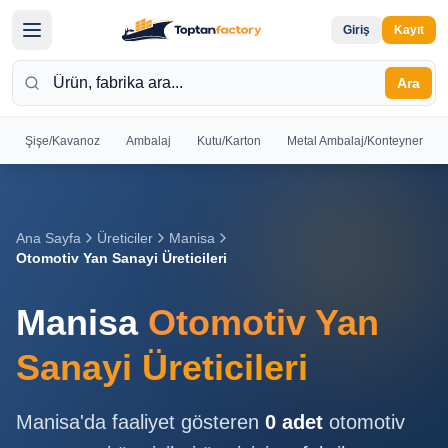
Giriş
Kayıt
Ara
Şişe/Kavanoz
Ambalaj
Kutu/Karton
Metal Ambalaj/Konteyner
Hoş
Geldiniz
Giriş yapın
Ana Sayfa
Üreticiler
Manisa
veya kayıt
Otomotiv Yan Sanayi Üreticileri
olun
Manisa
Otomotiv Yan
Kayıt
Giriş
Ol
Yap
Sanayi Üreticileri
Ana
Manisa
'da faaliyet gösteren
0
adet
otomotiv
Sayfa