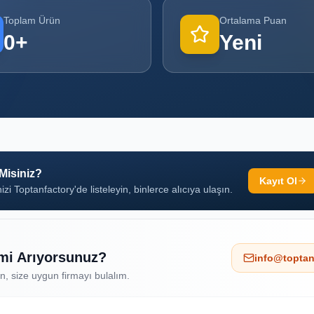
Toplam Ürün
Ortalama Puan
0
+
Yeni
 Misiniz?
Kayıt Ol
izi Toptanfactory'de listeleyin, binlerce alıcıya ulaşın.
 mi Arıyorsunuz?
info@toptan
ın, size uygun firmayı bulalım.