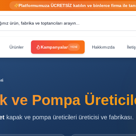
Platformumuza ÜCRETSİZ katılın ve binlerce firma ile tan
Ürünler
Kampanyalar
Hakkımızda
İleti
YENİ
ri
 ve Pompa Üreticil
et
kapak ve pompa üreticileri
üreticisi ve fabrikası.