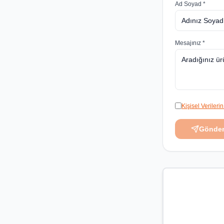
Ad Soyad *
Mesajınız *
Kişisel Veriler
Gönde