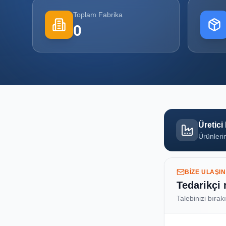
Toplam Fabrika
0
Üretici
Ürünlerin
BIZE ULAŞIN
Tedarikçi
Talebinizi bırak