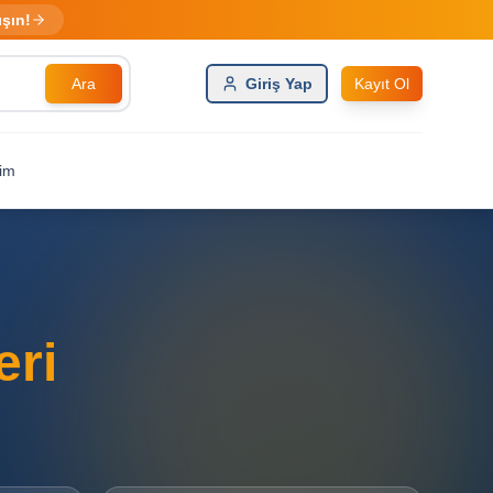
ışın!
Ara
Giriş Yap
Kayıt Ol
şim
eri