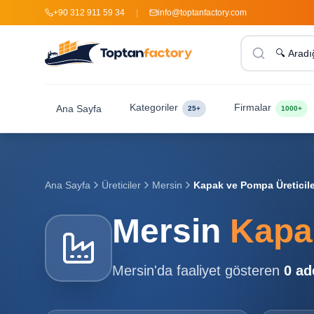
+90 312 911 59 34
|
info@toptanfactory.com
Kategoriler
Firmalar
Ana Sayfa
25+
1000+
Ana Sayfa
Üreticiler
Mersin
Kapak ve Pompa Üreticile
Mersin
Kapak
Mersin
'da faaliyet gösteren
0
ad