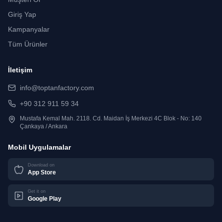
Giriş Yap
Kampanyalar
Tüm Ürünler
İletişim
info@toptanfactory.com
+90 312 911 59 34
Mustafa Kemal Mah. 2118. Cd. Maidan İş Merkezi 4C Blok - No: 140
Çankaya / Ankara
Mobil Uygulamalar
Download on
App Store
Get it on
Google Play