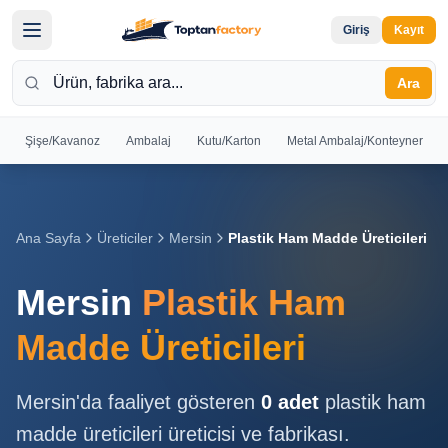
Giriş
Kayıt
Ara
Şişe/Kavanoz
Ambalaj
Kutu/Karton
Metal Ambalaj/Konteyner
Hoş
Geldiniz
Giriş yapın
Ana Sayfa
Üreticiler
Mersin
Plastik Ham Madde Üreticileri
veya kayıt
olun
Mersin
Plastik Ham
Kayıt
Giriş
Madde Üreticileri
Ol
Yap
Mersin
'da faaliyet gösteren
0
adet
plastik ham
Ana
madde üreticileri
üreticisi ve fabrikası.
Sayfa