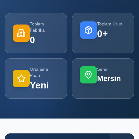
Tüm
Firmalar
Toplam
Toplam Ürün
Fabrika
0
+
Tüm
0
Ürünler
Kampanyalar
Ortalama
Şehir
POPÜLER
Puan
Mersin
KATEGORILER
Yeni
Şişe ve Kavanoz Üreticileri
Ambalaj Üreticileri
Kutu ve Karton Üreticileri
Metal Ambalaj ve Konteyner Üreticileri