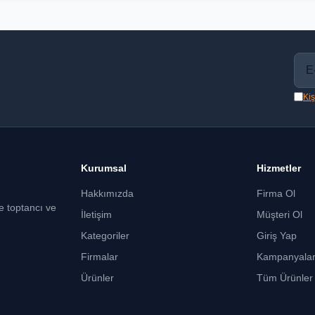
Kiş
Kurumsal
Hizmetler
Hakkımızda
Firma Ol
ce toptancı ve
İletişim
Müşteri Ol
Kategoriler
Giriş Yap
Firmalar
Kampanyala
Ürünler
Tüm Ürünler