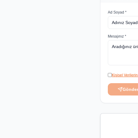
Ad Soyad *
Mesajınız *
Kişisel Veriler
Gönde