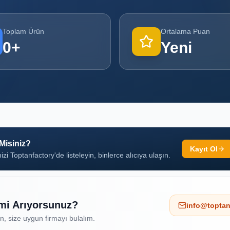
Toplam Ürün
Ortalama Puan
0
+
Yeni
 Misiniz?
Kayıt Ol
izi Toptanfactory'de listeleyin, binlerce alıcıya ulaşın.
 mi Arıyorsunuz?
info@toptan
ın, size uygun firmayı bulalım.