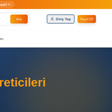
ışın!
Ara
Giriş Yap
Kayıt Ol
şim
ticileri