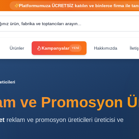
Platformumuza ÜCRETSİZ katılın ve binlerce firma ile tan
Ürünler
Kampanyalar
Hakkımızda
İleti
YENİ
icileri
am ve Promosyon Üre
et
reklam ve promosyon üreticileri
üreticisi ve