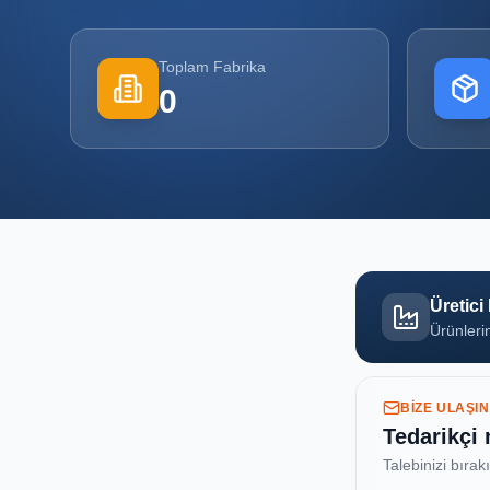
Toplam Fabrika
0
Üretici
Ürünlerin
BIZE ULAŞIN
Tedarikçi
Talebinizi bırak