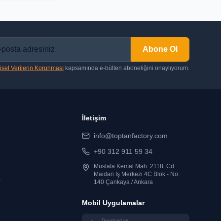
Abone Ol
isel Verilerin Korunması
kapsamında e-bülten aboneliğini onaylıyorum.
İletişim
info@toptanfactory.com
+90 312 911 59 34
Mustafa Kemal Mah. 2118. Cd.
Maidan İş Merkezi 4C Blok - No:
r
140 Çankaya / Ankara
Mobil Uygulamalar
Download on