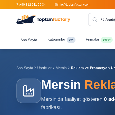
+90 312 911 59 34
|
info@toptanfactory.com
Kategoriler
Firmalar
Ana Sayfa
25+
1000+
Ana Sayfa
Üreticiler
Mersin
Reklam ve Promosyon Üret
Mersin
Rekl
Mersin
'da faaliyet gösteren
0
ad
fabrikası.